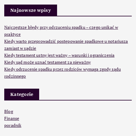
Najnowsze wpisy
Najczęstsze błędy przy odrzuceniu spadku – czego unikać w
praktyce
Kiedy warto przeprowadzić postępowanie spadkowe u notariusza
zamiast w sądzie
Kiedy testament ustny jest ważny – warunki i ograniczenia
Kiedy sąd może uznać testament za nieważny
Kiedy odrzucenie spadku przez rodziców wymaga zgody sądu
rodzinnego
Kategorie
Blog
Finanse
poradnik