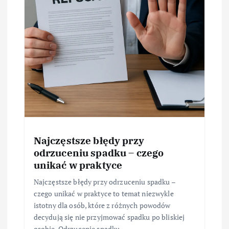
Najczęstsze błędy przy
odrzuceniu spadku – czego
unikać w praktyce
Najczęstsze błędy przy odrzuceniu spadku –
czego unikać w praktyce to temat niezwykle
istotny dla osób, które z różnych powodów
decydują się nie przyjmować spadku po bliskiej
osobie. Odrzucenie spadku…