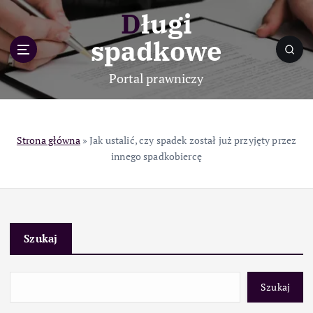
S
Długi
k
i
spadkowe
p
t
Portal prawniczy
o
c
o
n
Strona główna
»
Jak ustalić, czy spadek został już przyjęty przez
t
innego spadkobiercę
e
n
t
Szukaj
Szukaj