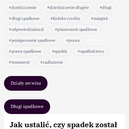
dziedziczenie
dziedziczenie długów
długi
długi spadkowe
Kodeks cywilny
majątek
odpowiedzialność
planowanie spadkowe
postępowanie spadkowe
prawo
prawo spadkowe
spadek
spadkobiercy
testament
zadłużenie
Działy serwisu
Długi spadkowe
Jak ustalić, czy spadek został