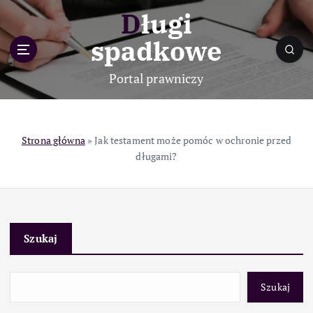
S
Długi
k
i
spadkowe
p
t
Portal prawniczy
o
c
o
n
Strona główna
»
Jak testament może pomóc w ochronie przed
t
długami?
e
n
t
Szukaj
Szukaj