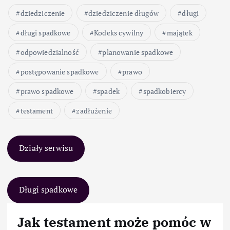
dziedziczenie
dziedziczenie długów
długi
długi spadkowe
Kodeks cywilny
majątek
odpowiedzialność
planowanie spadkowe
postępowanie spadkowe
prawo
prawo spadkowe
spadek
spadkobiercy
testament
zadłużenie
Działy serwisu
Długi spadkowe
Jak testament może pomóc w