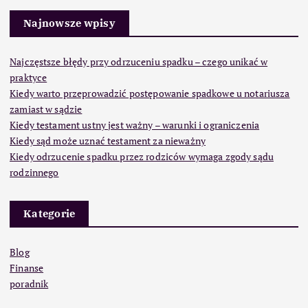
Najnowsze wpisy
Najczęstsze błędy przy odrzuceniu spadku – czego unikać w
praktyce
Kiedy warto przeprowadzić postępowanie spadkowe u notariusza
zamiast w sądzie
Kiedy testament ustny jest ważny – warunki i ograniczenia
Kiedy sąd może uznać testament za nieważny
Kiedy odrzucenie spadku przez rodziców wymaga zgody sądu
rodzinnego
Kategorie
Blog
Finanse
poradnik