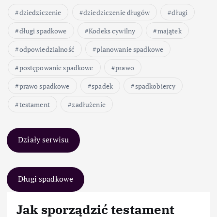
dziedziczenie
dziedziczenie długów
długi
długi spadkowe
Kodeks cywilny
majątek
odpowiedzialność
planowanie spadkowe
postępowanie spadkowe
prawo
prawo spadkowe
spadek
spadkobiercy
testament
zadłużenie
Działy serwisu
Długi spadkowe
Jak sporządzić testament