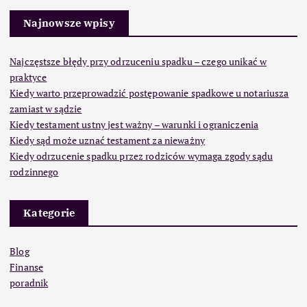
Najnowsze wpisy
Najczęstsze błędy przy odrzuceniu spadku – czego unikać w
praktyce
Kiedy warto przeprowadzić postępowanie spadkowe u notariusza
zamiast w sądzie
Kiedy testament ustny jest ważny – warunki i ograniczenia
Kiedy sąd może uznać testament za nieważny
Kiedy odrzucenie spadku przez rodziców wymaga zgody sądu
rodzinnego
Kategorie
Blog
Finanse
poradnik