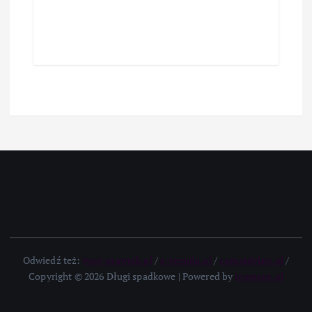
Odwiedź też:
twoj-prawnik.pl
/
e-temida.pl
/
comradelaw.pl
/
Copyright © 2026 Długi spadkowe | Powered by
icomseo.pl