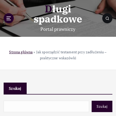
S
Długi
k
i
spadkowe
p
t
Portal prawniczy
o
c
o
n
Strona główna
»
Jak sporządzić testament przy zadłużeniu –
t
praktyczne wskazówki
e
n
t
Szukaj
Szukaj