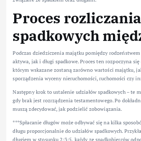
Proces rozliczani
spadkowych międ
Podczas dziedziczenia majątku pomiędzy rodzeństwem n
aktywa, jak i długi spadkowe. Proces ten rozpoczyna się
którym wskazane zostaną zarówno wartości majątku, ja
sporządzenia wyceny nieruchomości, ruchomości czy in
Następny krok to ustalenie udziałów spadkowych – te m
gdy brak jest rozrządzenia testamentowego. Po dokładne
muszą zdecydować, jak podzielić zobowiązania.
***Spłacanie długów może odbywać się na kilka sposobów
długu proporcjonalnie do udziałów spadkowych. Przykła
długiem w stosunku 2:3:5, każdy ze spadkobierców odp