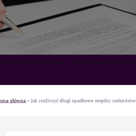
zialność za długi spadkowe
Przedawnienie długów s
rona główna
»
Jak rozliczyć długi spadkowe między rodzeńst