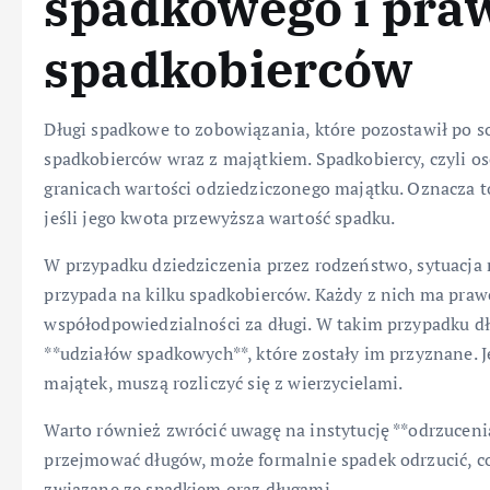
spadkowego i pra
spadkobierców
Długi spadkowe to zobowiązania, które pozostawił po so
spadkobierców wraz z majątkiem. Spadkobiercy, czyli o
granicach wartości odziedziczonego majątku. Oznacza t
jeśli jego kwota przewyższa wartość spadku.
W przypadku dziedziczenia przez rodzeństwo, sytuacja 
przypada na kilku spadkobierców. Każdy z nich ma prawo
współodpowiedzialności za długi. W takim przypadku dł
**udziałów spadkowych**, które zostały im przyznane. 
majątek, muszą rozliczyć się z wierzycielami.
Warto również zwrócić uwagę na instytucję **odrzucenia
przejmować długów, może formalnie spadek odrzucić, co
związane ze spadkiem oraz długami.