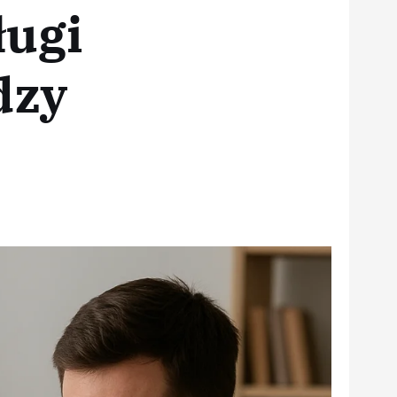
ługi
dzy