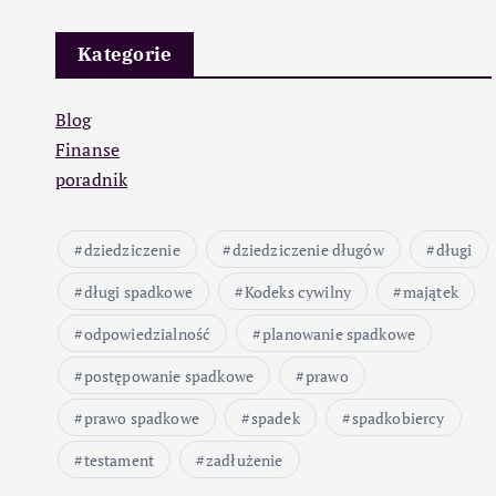
Kategorie
Blog
Finanse
poradnik
dziedziczenie
dziedziczenie długów
długi
długi spadkowe
Kodeks cywilny
majątek
odpowiedzialność
planowanie spadkowe
postępowanie spadkowe
prawo
prawo spadkowe
spadek
spadkobiercy
testament
zadłużenie