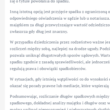
się o tytule powołania do spadku.
Inną istotną opcją jest przyjęcie spadku z ograniczoną
odpowiedniego oświadczenia w sądzie lub u notariusza
majątkiem za długi przewyższające wartość odziedzicz
zwłaszcza gdy dług jest znaczny.
W przypadku dziedziczenia przez rodzeństwo ważne jes
rozliczeń między sobą, najlepiej na drodze ugody. Podzi
pozwala uniknąć długotrwałych sporów sądowych. Warto 
spadku zgodnie z zasadą sprawiedliwości, ale jednocze
regulują prawa i obowiązki spadkobierców.
W sytuacjach, gdy istnieją wątpliwości co do wysokośc
okazać się porady prawne lub mediacje, które wspierają
Podsumowując, rozliczanie długów spadkowych międz
spadkowego, dokładnej analizy majątku i długów oraz 
można uniknąć nieporozumień i niekorzystnych skutków