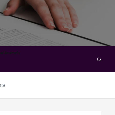
padkowych
wem