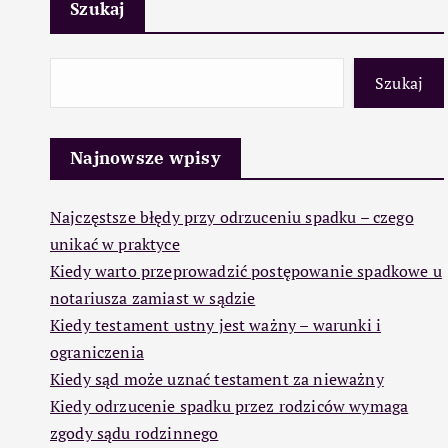
Szukaj
Szukaj
Najnowsze wpisy
Najczęstsze błędy przy odrzuceniu spadku – czego
unikać w praktyce
Kiedy warto przeprowadzić postępowanie spadkowe u
notariusza zamiast w sądzie
Kiedy testament ustny jest ważny – warunki i
ograniczenia
Kiedy sąd może uznać testament za nieważny
Kiedy odrzucenie spadku przez rodziców wymaga
zgody sądu rodzinnego