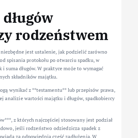
a długów
zy rodzeństwem
iezbędne jest ustalenie, jak podzielić zarówno
 od spisania protokołu po otwarciu spadku, w
k i suma długów. W praktyce może to wymagać
nych składników majątku.
ogą wynikać z **testamentu** lub przepisów prawa,
j analizie wartości majątku i długów, spadkobiercy
***, z których najczęściej stosowany jest podział
dowo, jeśli rodzeństwo odziedzicza spadek z
owiada za odpowiednią część zadłużenia. W