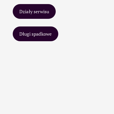
Działy serwisu
Długi spadkowe