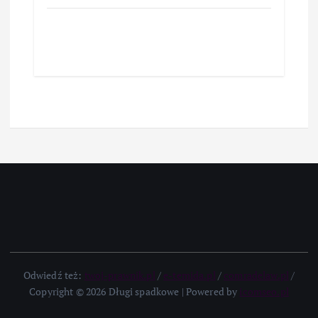
Odwiedź też:
twoj-prawnik.pl
/
e-temida.pl
/
comradelaw.pl
/
Copyright © 2026 Długi spadkowe | Powered by
icomseo.pl