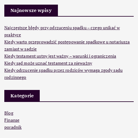
Najnowsze wpisy
Najczęstsze błędy przy odrzuceniu spadku – czego unikać w
praktyce
Kiedy warto przeprowadzić postępowanie spadkowe u notariusza
zamiast w sądzie
Kiedy testament ustny jest ważny – warunki i ograniczenia
Kiedy sąd może uznać testament za nieważny
Kiedy odrzucenie spadku przez rodziców wymaga zgody sądu
rodzinnego
Kategorie
Blog
Finanse
poradnik