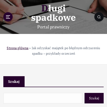
S
Długi
k
i
spadkowe
p
t
Portal prawniczy
o
c
o
n
Strona główna
»
Jak odzyskać majątek po błędnym odrzuceniu
t
spadku – przykłady orzeczeń
e
n
t
Szukaj
Szukaj