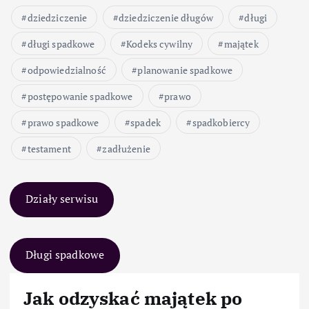
dziedziczenie
dziedziczenie długów
długi
długi spadkowe
Kodeks cywilny
majątek
odpowiedzialność
planowanie spadkowe
postępowanie spadkowe
prawo
prawo spadkowe
spadek
spadkobiercy
testament
zadłużenie
Działy serwisu
Długi spadkowe
Jak odzyskać majątek po