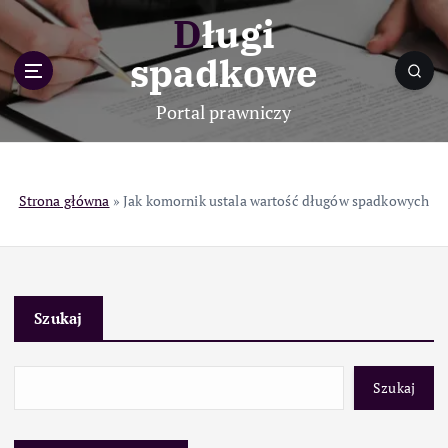
S
Długi
k
i
spadkowe
p
t
Portal prawniczy
o
c
o
n
Strona główna
»
Jak komornik ustala wartość długów spadkowych
t
e
n
t
Szukaj
Szukaj