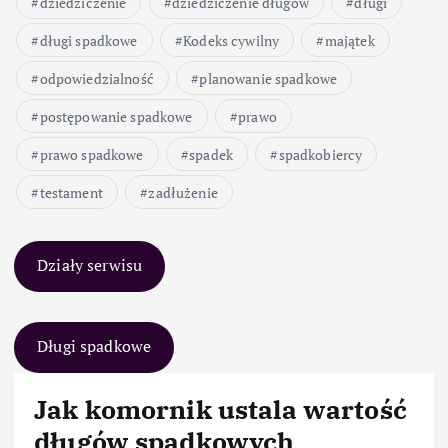
dziedziczenie
dziedziczenie długów
długi
długi spadkowe
Kodeks cywilny
majątek
odpowiedzialność
planowanie spadkowe
postępowanie spadkowe
prawo
prawo spadkowe
spadek
spadkobiercy
testament
zadłużenie
Działy serwisu
Długi spadkowe
Jak komornik ustala wartość
długów spadkowych