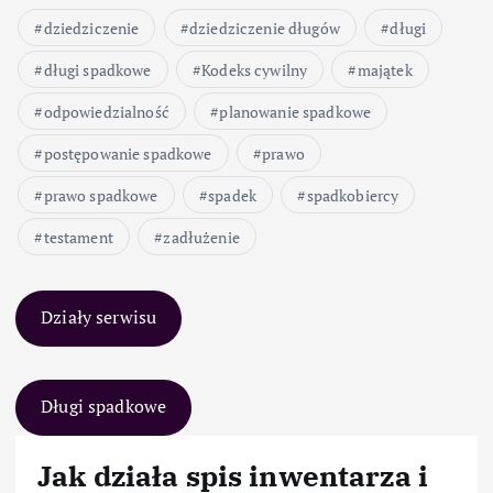
dziedziczenie
dziedziczenie długów
długi
długi spadkowe
Kodeks cywilny
majątek
odpowiedzialność
planowanie spadkowe
postępowanie spadkowe
prawo
prawo spadkowe
spadek
spadkobiercy
testament
zadłużenie
Działy serwisu
Długi spadkowe
Jak działa spis inwentarza i