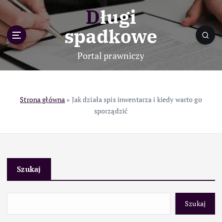
S
Długi
k
i
spadkowe
p
t
Portal prawniczy
o
c
o
n
Strona główna
»
Jak działa spis inwentarza i kiedy warto go
t
sporządzić
e
n
t
Szukaj
Szukaj