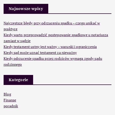
Najnowsze wpisy
Najczęstsze błędy przy odrzuceniu spadku – czego unikać w
praktyce
Kiedy warto przeprowadzić postępowanie spadkowe u notariusza
zamiast w sądzie
Kiedy testament ustny jest ważny – warunki i ograniczenia
Kiedy sąd może uznać testament za nieważny
Kiedy odrzucenie spadku przez rodziców wymaga zgody sądu
rodzinnego
Kategorie
Blog
Finanse
poradnik