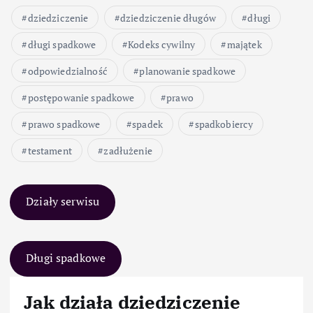
dziedziczenie
dziedziczenie długów
długi
długi spadkowe
Kodeks cywilny
majątek
odpowiedzialność
planowanie spadkowe
postępowanie spadkowe
prawo
prawo spadkowe
spadek
spadkobiercy
testament
zadłużenie
Działy serwisu
Długi spadkowe
Jak działa dziedziczenie