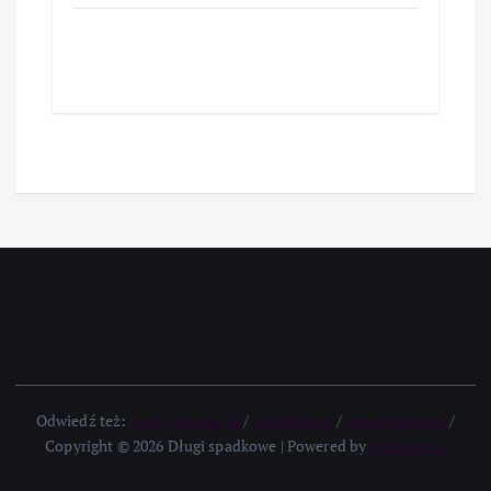
Odwiedź też:
twoj-prawnik.pl
/
e-temida.pl
/
comradelaw.pl
/
Copyright © 2026 Długi spadkowe | Powered by
icomseo.pl