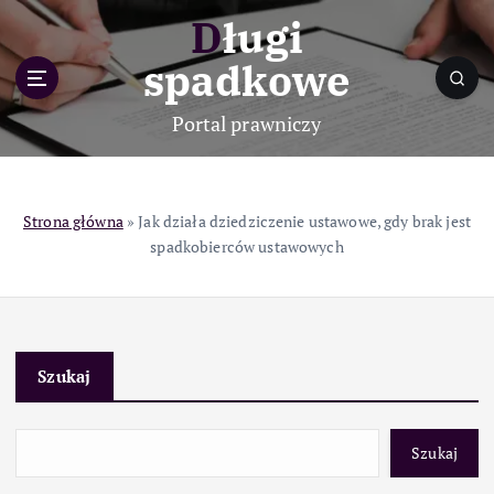
S
Długi
k
i
spadkowe
p
t
Portal prawniczy
o
c
o
n
Strona główna
»
Jak działa dziedziczenie ustawowe, gdy brak jest
t
spadkobierców ustawowych
e
n
t
Szukaj
Szukaj