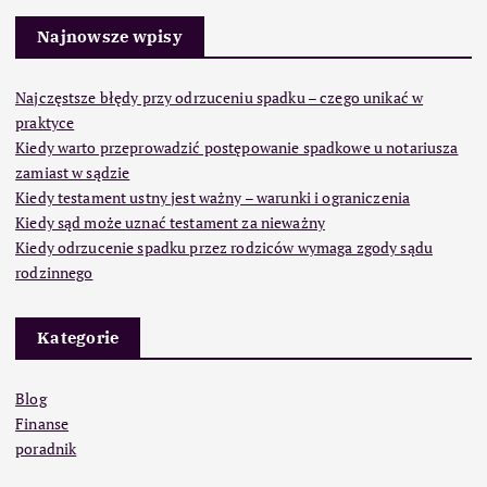
Najnowsze wpisy
Najczęstsze błędy przy odrzuceniu spadku – czego unikać w
praktyce
Kiedy warto przeprowadzić postępowanie spadkowe u notariusza
zamiast w sądzie
Kiedy testament ustny jest ważny – warunki i ograniczenia
Kiedy sąd może uznać testament za nieważny
Kiedy odrzucenie spadku przez rodziców wymaga zgody sądu
rodzinnego
Kategorie
Blog
Finanse
poradnik