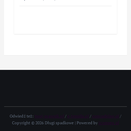
Odwiedź też:
twoj-prawnik.pl
/
e-temida.pl
/
comradelaw.pl
/
Copyright © 2026 Długi spadkowe | Powered by
icomseo.pl