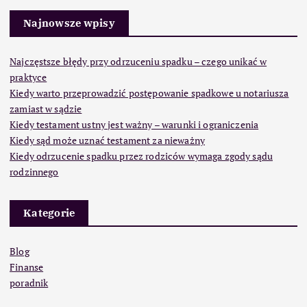
Najnowsze wpisy
Najczęstsze błędy przy odrzuceniu spadku – czego unikać w
praktyce
Kiedy warto przeprowadzić postępowanie spadkowe u notariusza
zamiast w sądzie
Kiedy testament ustny jest ważny – warunki i ograniczenia
Kiedy sąd może uznać testament za nieważny
Kiedy odrzucenie spadku przez rodziców wymaga zgody sądu
rodzinnego
Kategorie
Blog
Finanse
poradnik