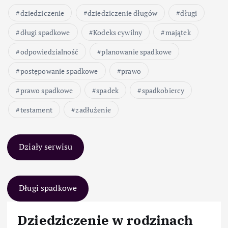
dziedziczenie
dziedziczenie długów
długi
długi spadkowe
Kodeks cywilny
majątek
odpowiedzialność
planowanie spadkowe
postępowanie spadkowe
prawo
prawo spadkowe
spadek
spadkobiercy
testament
zadłużenie
Działy serwisu
Długi spadkowe
Dziedziczenie w rodzinach