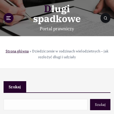
S
Długi
k
i
spadkowe
p
t
Portal prawniczy
o
c
o
n
Strona główna
»
Dziedziczenie w rodzinach wielodzietnych – jak
t
rozłożyć długi i udziały
e
n
t
Szukaj
Szukaj