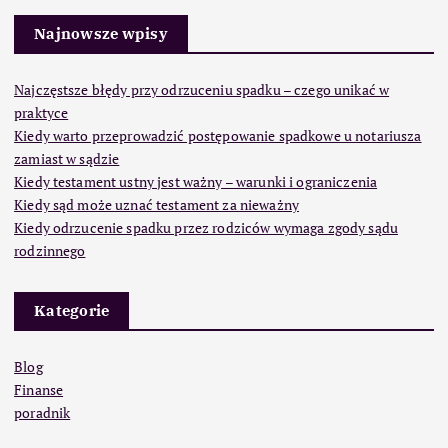
Najnowsze wpisy
Najczęstsze błędy przy odrzuceniu spadku – czego unikać w
praktyce
Kiedy warto przeprowadzić postępowanie spadkowe u notariusza
zamiast w sądzie
Kiedy testament ustny jest ważny – warunki i ograniczenia
Kiedy sąd może uznać testament za nieważny
Kiedy odrzucenie spadku przez rodziców wymaga zgody sądu
rodzinnego
Kategorie
Blog
Finanse
poradnik