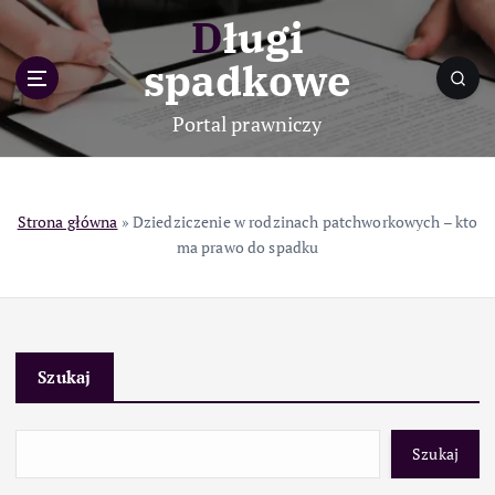
S
Długi
k
i
spadkowe
p
t
Portal prawniczy
o
c
o
n
Strona główna
»
Dziedziczenie w rodzinach patchworkowych – kto
t
ma prawo do spadku
e
n
t
Szukaj
Szukaj