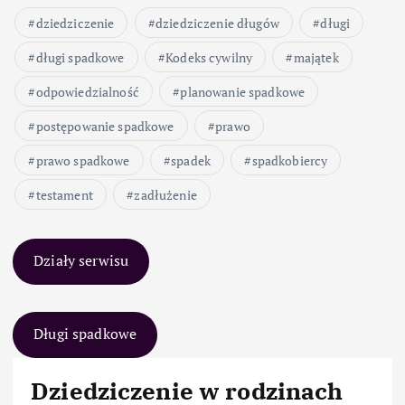
dziedziczenie
dziedziczenie długów
długi
długi spadkowe
Kodeks cywilny
majątek
odpowiedzialność
planowanie spadkowe
postępowanie spadkowe
prawo
prawo spadkowe
spadek
spadkobiercy
testament
zadłużenie
Działy serwisu
Długi spadkowe
Dziedziczenie w rodzinach