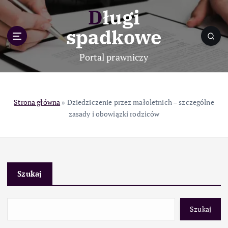
S
Długi
k
i
spadkowe
p
t
Portal prawniczy
o
c
o
n
Strona główna
»
Dziedziczenie przez małoletnich – szczególne
t
zasady i obowiązki rodziców
e
n
t
Szukaj
Szukaj