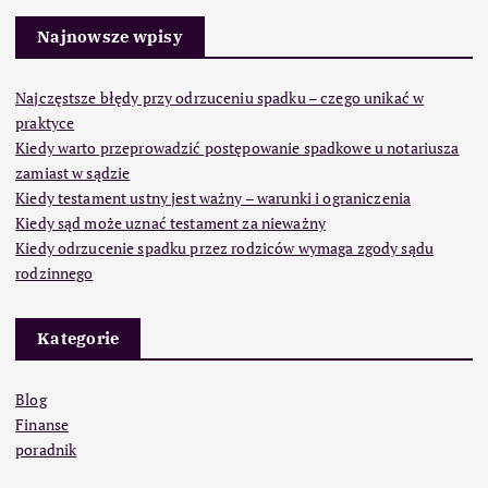
Najnowsze wpisy
Najczęstsze błędy przy odrzuceniu spadku – czego unikać w
praktyce
Kiedy warto przeprowadzić postępowanie spadkowe u notariusza
zamiast w sądzie
Kiedy testament ustny jest ważny – warunki i ograniczenia
Kiedy sąd może uznać testament za nieważny
Kiedy odrzucenie spadku przez rodziców wymaga zgody sądu
rodzinnego
Kategorie
Blog
Finanse
poradnik