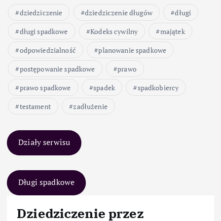
dziedziczenie
dziedziczenie długów
długi
długi spadkowe
Kodeks cywilny
majątek
odpowiedzialność
planowanie spadkowe
postępowanie spadkowe
prawo
prawo spadkowe
spadek
spadkobiercy
testament
zadłużenie
Działy serwisu
Długi spadkowe
Dziedziczenie przez