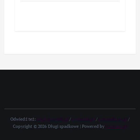
Odwiedź też:
twoj-prawnik.pl
/
e-temida.pl
/
comradelaw.pl
/
Copyright © 2026 Długi spadkowe | Powered by
icomseo.pl