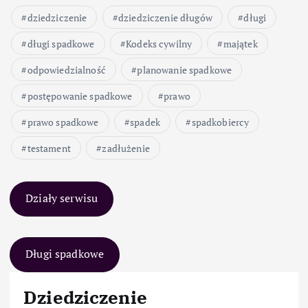
dziedziczenie
dziedziczenie długów
długi
długi spadkowe
Kodeks cywilny
majątek
odpowiedzialność
planowanie spadkowe
postępowanie spadkowe
prawo
prawo spadkowe
spadek
spadkobiercy
testament
zadłużenie
Działy serwisu
Długi spadkowe
Dziedziczenie