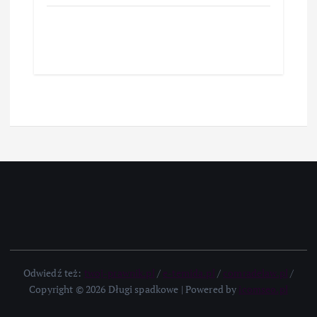
Odwiedź też:
twoj-prawnik.pl
/
e-temida.pl
/
comradelaw.pl
/
Copyright © 2026 Długi spadkowe | Powered by
icomseo.pl