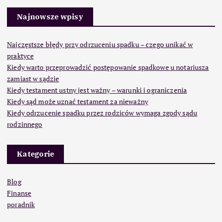
Najnowsze wpisy
Najczęstsze błędy przy odrzuceniu spadku – czego unikać w
praktyce
Kiedy warto przeprowadzić postępowanie spadkowe u notariusza
zamiast w sądzie
Kiedy testament ustny jest ważny – warunki i ograniczenia
Kiedy sąd może uznać testament za nieważny
Kiedy odrzucenie spadku przez rodziców wymaga zgody sądu
rodzinnego
Kategorie
Blog
Finanse
poradnik