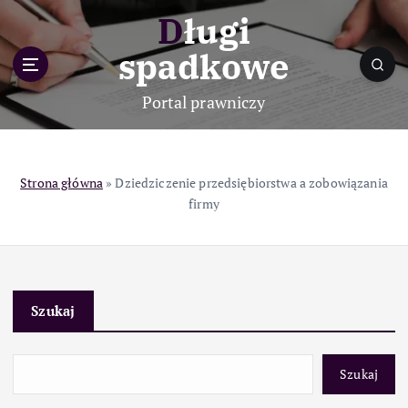
S
Długi
k
i
spadkowe
p
t
Portal prawniczy
o
c
o
n
Strona główna
»
Dziedziczenie przedsiębiorstwa a zobowiązania
t
firmy
e
n
t
Szukaj
Szukaj