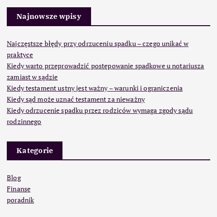
Najnowsze wpisy
Najczęstsze błędy przy odrzuceniu spadku – czego unikać w
praktyce
Kiedy warto przeprowadzić postępowanie spadkowe u notariusza
zamiast w sądzie
Kiedy testament ustny jest ważny – warunki i ograniczenia
Kiedy sąd może uznać testament za nieważny
Kiedy odrzucenie spadku przez rodziców wymaga zgody sądu
rodzinnego
Kategorie
Blog
Finanse
poradnik