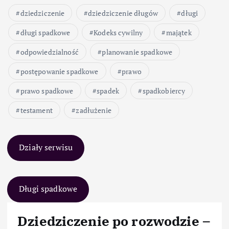
dziedziczenie
dziedziczenie długów
długi
długi spadkowe
Kodeks cywilny
majątek
odpowiedzialność
planowanie spadkowe
postępowanie spadkowe
prawo
prawo spadkowe
spadek
spadkobiercy
testament
zadłużenie
Działy serwisu
Długi spadkowe
Dziedziczenie po rozwodzie –