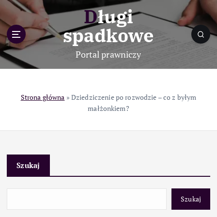
S
Długi
k
i
spadkowe
p
t
Portal prawniczy
o
c
o
n
Strona główna
»
Dziedziczenie po rozwodzie – co z byłym
t
małżonkiem?
e
n
t
Szukaj
Szukaj