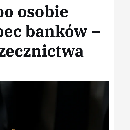
po osobie
bec banków –
rzecznictwa