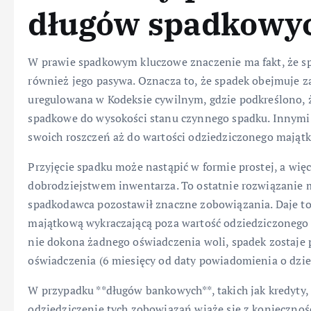
długów spadkowy
W prawie spadkowym kluczowe znaczenie ma fakt, że spa
również jego pasywa. Oznacza to, że spadek obejmuje zar
uregulowana w Kodeksie cywilnym, gdzie podkreślono, 
spadkowe do wysokości stanu czynnego spadku. Innymi 
swoich roszczeń aż do wartości odziedziczonego majątk
Przyjęcie spadku może nastąpić w formie prostej, a wię
dobrodziejstwem inwentarza. To ostatnie rozwiązanie 
spadkodawca pozostawił znaczne zobowiązania. Daje to
majątkową wykraczającą poza wartość odziedziczonego m
nie dokona żadnego oświadczenia woli, spadek zostaje 
oświadczenia (6 miesięcy od daty powiadomienia o dzie
W przypadku **długów bankowych**, takich jak kredyty, 
odziedziczenie tych zobowiązań wiąże się z koniecznośc