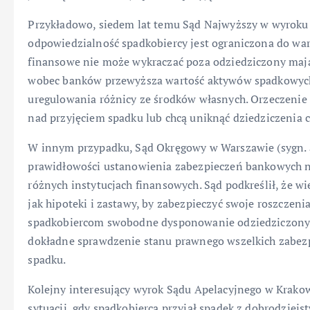
Przykładowo, siedem lat temu Sąd Najwyższy w wyroku z
odpowiedzialność spadkobiercy jest ograniczona do war
finansowe nie może wykraczać poza odziedziczony mająt
wobec banków przewyższa wartość aktywów spadkowych,
uregulowania różnicy ze środków własnych. Orzeczenie t
nad przyjęciem spadku lub chcą uniknąć dziedziczenia c
W innym przypadku, Sąd Okręgowy w Warszawie (sygn. a
prawidłowości ustanowienia zabezpieczeń bankowych na
różnych instytucjach finansowych. Sąd podkreślił, że w
jak hipoteki i zastawy, by zabezpieczyć swoje roszczen
spadkobiercom swobodne dysponowanie odziedziczonym
dokładne sprawdzenie stanu prawnego wszelkich zabezp
spadku.
Kolejny interesujący wyrok Sądu Apelacyjnego w Krakow
sytuacji, gdy spadkobierca przyjął spadek z dobrodziej