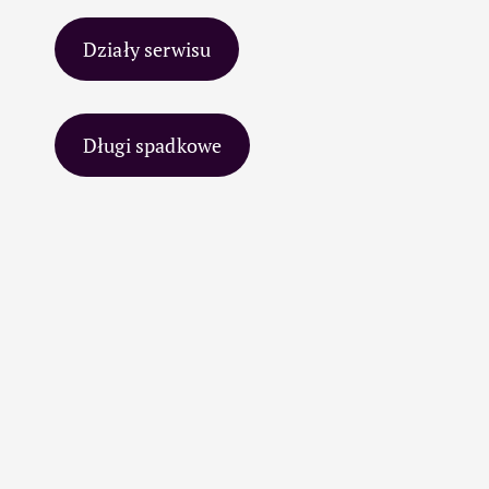
Działy serwisu
Długi spadkowe