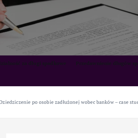
zialność za długi spadkowe
Przedawnienie długów s
Dziedziczenie po osobie zadłużonej wobec banków – case stu