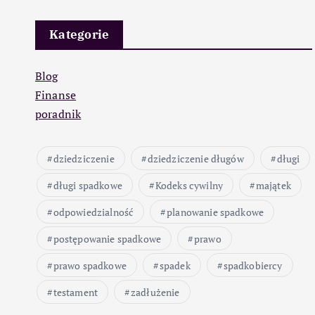
Kategorie
Blog
Finanse
poradnik
dziedziczenie
dziedziczenie długów
długi
długi spadkowe
Kodeks cywilny
majątek
odpowiedzialność
planowanie spadkowe
postępowanie spadkowe
prawo
prawo spadkowe
spadek
spadkobiercy
testament
zadłużenie