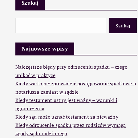
Szukaj
Szukaj
Najnowsze wpisy
Najczęstsze błędy przy odrzuceniu spadku – czego
unikać w praktyce
Kiedy warto przeprowadzić postępowanie spadkowe u
notariusza zamiast w sądzie
Kiedy testament ustny jest ważny – warunki i
ograniczenia
Kiedy sąd może uznać testament za nieważny
Kiedy odrzucenie spadku przez rodziców wymaga
zgody sądu rodzinnego