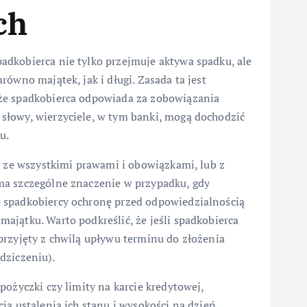
ch
dkobierca nie tylko przejmuje aktywa spadku, ale
ówno majątek, jak i długi. Zasada ta jest
że spadkobierca odpowiada za zobowiązania
słowy, wierzyciele, w tym banki, mogą dochodzić
u.
c ze wszystkimi prawami i obowiązkami, lub z
ma szczególne znaczenie w przypadku, gdy
 spadkobiercy ochronę przed odpowiedzialnością
ajątku. Warto podkreślić, że jeśli spadkobierca
przyjęty z chwilą upływu terminu do złożenia
dziczeniu).
pożyczki czy limity na karcie kredytowej,
ią ustalenia ich stanu i wysokości na dzień