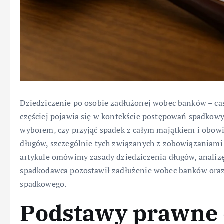
Dziedziczenie po osobie zadłużonej wobec banków – case
częściej pojawia się w kontekście postępowań spadkowy
wyborem, czy przyjąć spadek z całym majątkiem i obowią
długów, szczególnie tych związanych z zobowiązaniami
artykule omówimy zasady dziedziczenia długów, analizę
spadkodawca pozostawił zadłużenie wobec banków oraz
spadkowego.
Podstawy prawne 