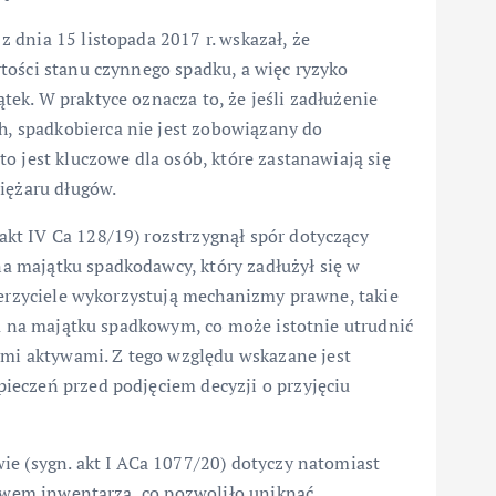
 dnia 15 listopada 2017 r. wskazał, że
tości stanu czynnego spadku, a więc ryzyko
ek. W praktyce oznacza to, że jeśli zadłużenie
 spadkobierca nie jest zobowiązany do
o jest kluczowe dla osób, które zastanawiają się
iężaru długów.
kt IV Ca 128/19) rozstrzygnął spór dotyczący
 majątku spadkodawcy, który zadłużył się w
ierzyciele wykorzystują mechanizmy prawne, takie
ia na majątku spadkowym, co może istotnie utrudnić
i aktywami. Z tego względu wskazane jest
ieczeń przed podjęciem decyzji o przyjęciu
ie (sygn. akt I ACa 1077/20) dotyczy natomiast
stwem inwentarza, co pozwoliło uniknąć