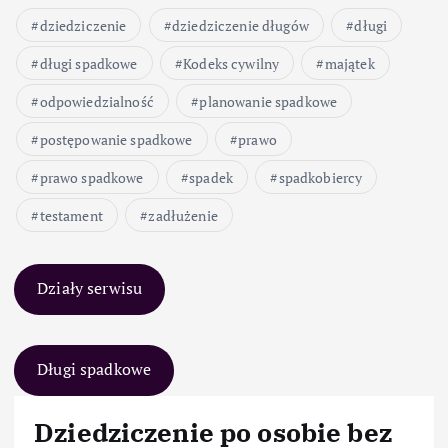
dziedziczenie
dziedziczenie długów
długi
długi spadkowe
Kodeks cywilny
majątek
odpowiedzialność
planowanie spadkowe
postępowanie spadkowe
prawo
prawo spadkowe
spadek
spadkobiercy
testament
zadłużenie
Działy serwisu
Długi spadkowe
Dziedziczenie po osobie bez