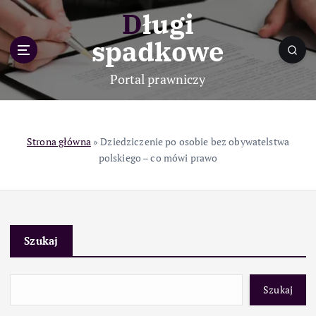
S
Długi
k
i
spadkowe
p
t
Portal prawniczy
o
c
o
n
Strona główna
»
Dziedziczenie po osobie bez obywatelstwa
t
polskiego – co mówi prawo
e
n
t
Szukaj
Szukaj