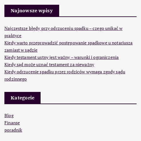
Najnowsze wpisy
Najczęstsze błędy przy odrzuceniu spadku – czego unikać w
praktyce
Kiedy warto przeprowadzić postępowanie spadkowe u notariusza
zamiast w sądzie
Kiedy testament ustny jest ważny – warunki i ograniczenia
Kiedy sąd może uznać testament za nieważny
Kiedy odrzucenie spadku przez rodziców wymaga zgody sądu
rodzinnego
Kategorie
Blog
Finanse
poradnik