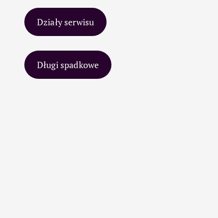
Działy serwisu
Długi spadkowe