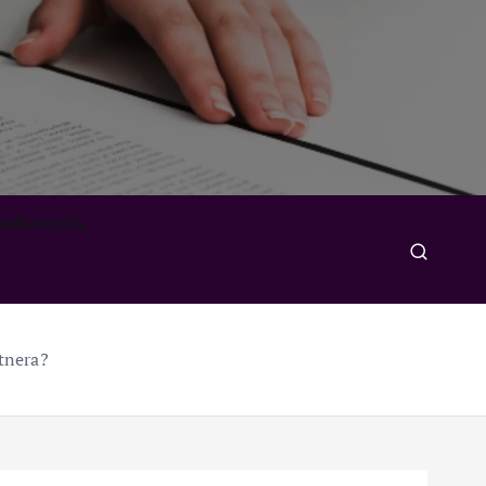
padkowych
tnera?