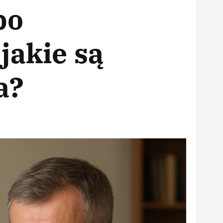
po
jakie są
a?