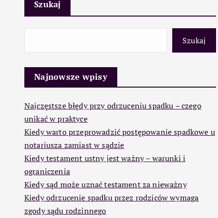
Szukaj
Szukaj
Najnowsze wpisy
Najczęstsze błędy przy odrzuceniu spadku – czego
unikać w praktyce
Kiedy warto przeprowadzić postępowanie spadkowe u
notariusza zamiast w sądzie
Kiedy testament ustny jest ważny – warunki i
ograniczenia
Kiedy sąd może uznać testament za nieważny
Kiedy odrzucenie spadku przez rodziców wymaga
zgody sądu rodzinnego