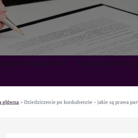
zialność za długi spadkowe
Przedawnienie długów s
a główna
»
Dziedziczenie po konkubencie – jakie są prawa par