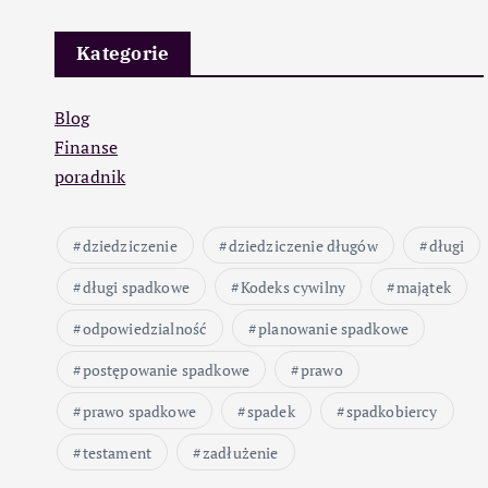
Kategorie
Blog
Finanse
poradnik
dziedziczenie
dziedziczenie długów
długi
długi spadkowe
Kodeks cywilny
majątek
odpowiedzialność
planowanie spadkowe
postępowanie spadkowe
prawo
prawo spadkowe
spadek
spadkobiercy
testament
zadłużenie