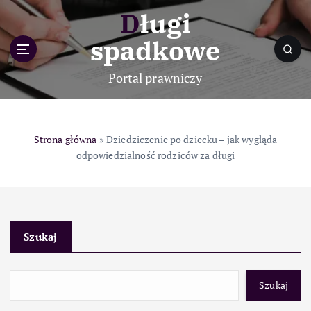
S
Długi
k
i
spadkowe
p
t
Portal prawniczy
o
c
o
n
Strona główna
»
Dziedziczenie po dziecku – jak wygląda
t
odpowiedzialność rodziców za długi
e
n
t
Szukaj
Szukaj