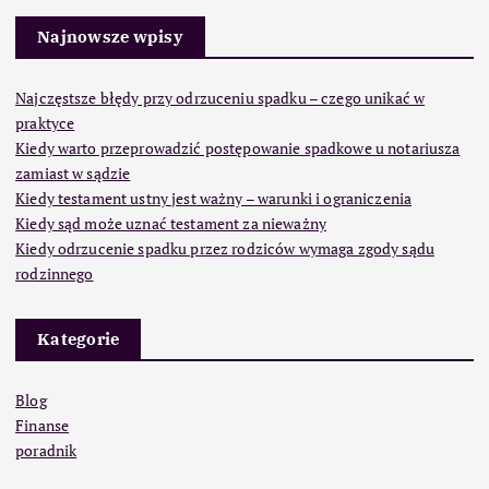
Najnowsze wpisy
Najczęstsze błędy przy odrzuceniu spadku – czego unikać w
praktyce
Kiedy warto przeprowadzić postępowanie spadkowe u notariusza
zamiast w sądzie
Kiedy testament ustny jest ważny – warunki i ograniczenia
Kiedy sąd może uznać testament za nieważny
Kiedy odrzucenie spadku przez rodziców wymaga zgody sądu
rodzinnego
Kategorie
Blog
Finanse
poradnik