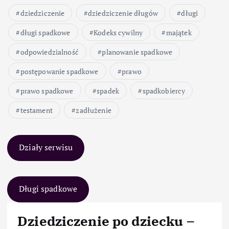
dziedziczenie
dziedziczenie długów
długi
długi spadkowe
Kodeks cywilny
majątek
odpowiedzialność
planowanie spadkowe
postępowanie spadkowe
prawo
prawo spadkowe
spadek
spadkobiercy
testament
zadłużenie
Działy serwisu
Długi spadkowe
Dziedziczenie po dziecku –