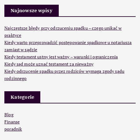
Najnowsze wpisy
Najczęstsze błędy przy odrzuceniu spadku – czego unikać w
praktyce
Kiedy warto przeprowadzić postępowanie spadkowe u notariusza
zamiast w sądzie
Kiedy testament ustny jest ważny – warunki i ograniczenia
Kiedy sąd może uznać testament za nieważny
Kiedy odrzucenie spadku przez rodziców wymaga zgody sądu
rodzinnego
Kategorie
Blog
Finanse
poradnik