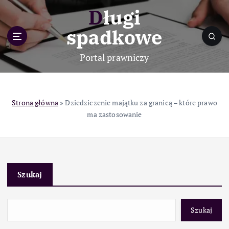
S
Długi
k
i
spadkowe
p
t
Portal prawniczy
o
c
o
n
Strona główna
»
Dziedziczenie majątku za granicą – które prawo
t
ma zastosowanie
e
n
t
Szukaj
Szukaj