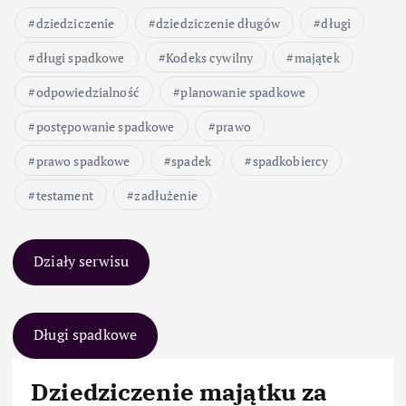
dziedziczenie
dziedziczenie długów
długi
długi spadkowe
Kodeks cywilny
majątek
odpowiedzialność
planowanie spadkowe
postępowanie spadkowe
prawo
prawo spadkowe
spadek
spadkobiercy
testament
zadłużenie
Działy serwisu
Długi spadkowe
Dziedziczenie majątku za