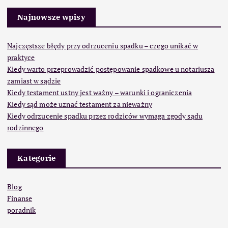
Najnowsze wpisy
Najczęstsze błędy przy odrzuceniu spadku – czego unikać w
praktyce
Kiedy warto przeprowadzić postępowanie spadkowe u notariusza
zamiast w sądzie
Kiedy testament ustny jest ważny – warunki i ograniczenia
Kiedy sąd może uznać testament za nieważny
Kiedy odrzucenie spadku przez rodziców wymaga zgody sądu
rodzinnego
Kategorie
Blog
Finanse
poradnik