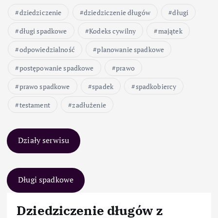
dziedziczenie
dziedziczenie długów
długi
długi spadkowe
Kodeks cywilny
majątek
odpowiedzialność
planowanie spadkowe
postępowanie spadkowe
prawo
prawo spadkowe
spadek
spadkobiercy
testament
zadłużenie
Działy serwisu
Długi spadkowe
Dziedziczenie długów z