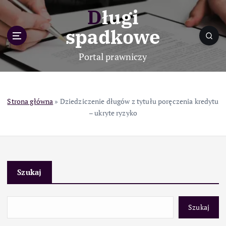
S
Długi
k
i
spadkowe
p
t
Portal prawniczy
o
c
o
n
Strona główna
»
Dziedziczenie długów z tytułu poręczenia kredytu
t
– ukryte ryzyko
e
n
t
Szukaj
Szukaj