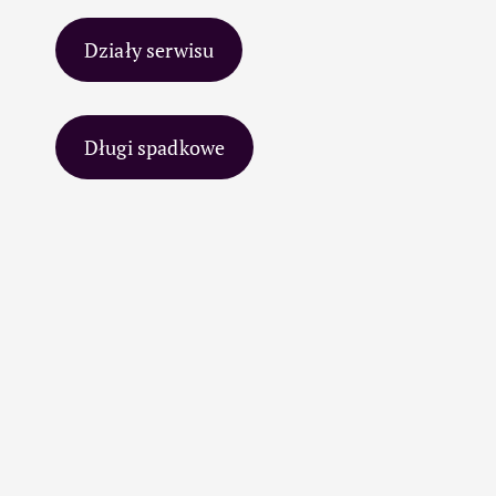
Działy serwisu
Długi spadkowe