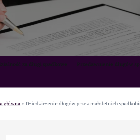
zialność za długi spadkowe
Przedawnienie długów s
a główna
»
Dziedziczenie długów przez małoletnich spadkob