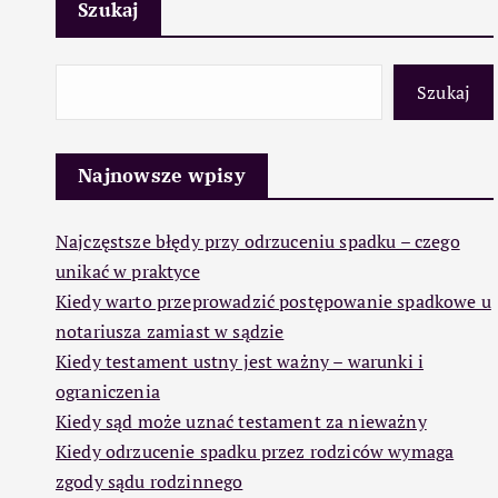
Szukaj
Szukaj
Najnowsze wpisy
Najczęstsze błędy przy odrzuceniu spadku – czego
unikać w praktyce
Kiedy warto przeprowadzić postępowanie spadkowe u
notariusza zamiast w sądzie
Kiedy testament ustny jest ważny – warunki i
ograniczenia
Kiedy sąd może uznać testament za nieważny
Kiedy odrzucenie spadku przez rodziców wymaga
zgody sądu rodzinnego