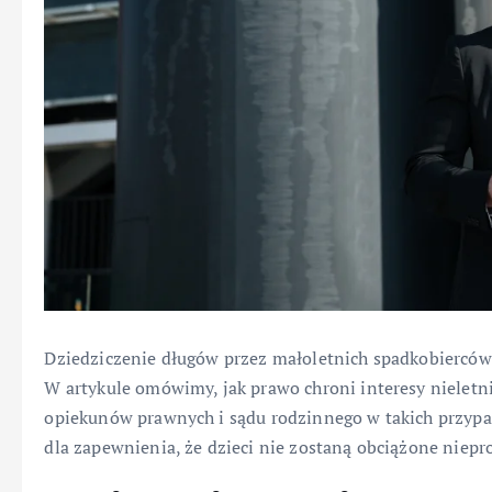
Dziedziczenie długów przez małoletnich spadkobierców t
W artykule omówimy, jak prawo chroni interesy nieletn
opiekunów prawnych i sądu rodzinnego w takich przypa
dla zapewnienia, że dzieci nie zostaną obciążone nie