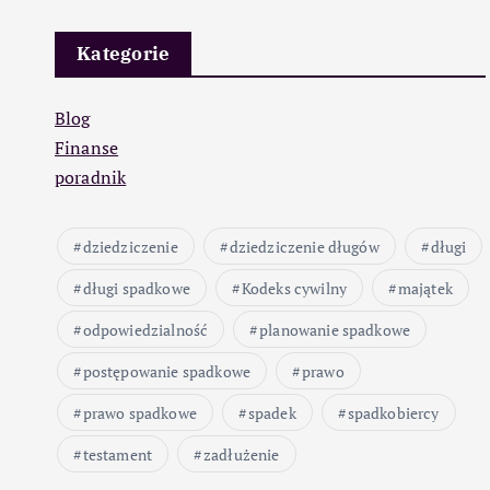
Kategorie
Blog
Finanse
poradnik
dziedziczenie
dziedziczenie długów
długi
długi spadkowe
Kodeks cywilny
majątek
odpowiedzialność
planowanie spadkowe
postępowanie spadkowe
prawo
prawo spadkowe
spadek
spadkobiercy
testament
zadłużenie