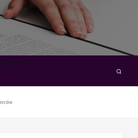
padkowych
ierców