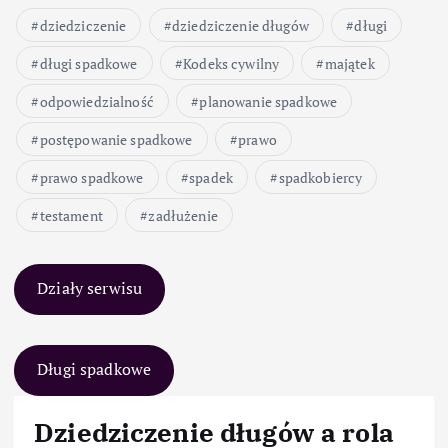
dziedziczenie
dziedziczenie długów
długi
długi spadkowe
Kodeks cywilny
majątek
odpowiedzialność
planowanie spadkowe
postępowanie spadkowe
prawo
prawo spadkowe
spadek
spadkobiercy
testament
zadłużenie
Działy serwisu
Długi spadkowe
Dziedziczenie długów a rola