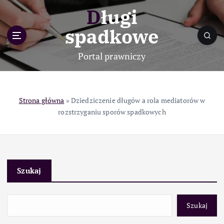
S
Długi
k
i
spadkowe
p
t
Portal prawniczy
o
c
o
n
Strona główna
»
Dziedziczenie długów a rola mediatorów w
t
rozstrzyganiu sporów spadkowych
e
n
t
Szukaj
Szukaj