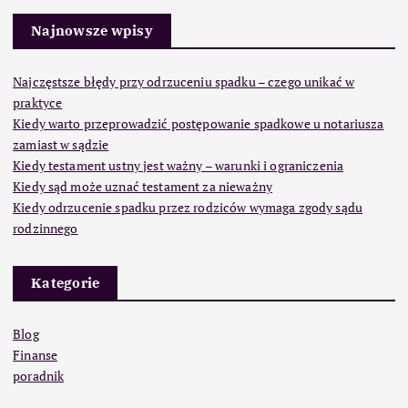
Najnowsze wpisy
Najczęstsze błędy przy odrzuceniu spadku – czego unikać w
praktyce
Kiedy warto przeprowadzić postępowanie spadkowe u notariusza
zamiast w sądzie
Kiedy testament ustny jest ważny – warunki i ograniczenia
Kiedy sąd może uznać testament za nieważny
Kiedy odrzucenie spadku przez rodziców wymaga zgody sądu
rodzinnego
Kategorie
Blog
Finanse
poradnik