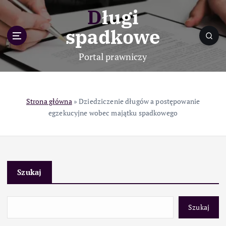
S
Długi
k
i
spadkowe
p
t
Portal prawniczy
o
c
o
n
Strona główna
»
Dziedziczenie długów a postępowanie
t
egzekucyjne wobec majątku spadkowego
e
n
t
Szukaj
Szukaj