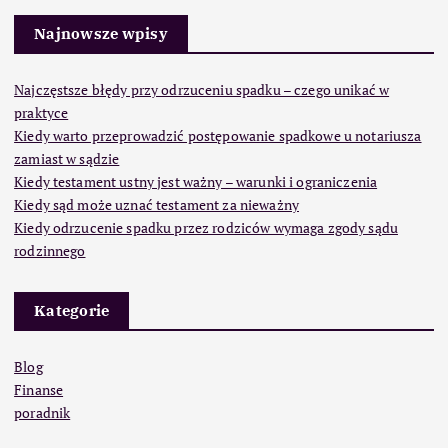
Najnowsze wpisy
Najczęstsze błędy przy odrzuceniu spadku – czego unikać w
praktyce
Kiedy warto przeprowadzić postępowanie spadkowe u notariusza
zamiast w sądzie
Kiedy testament ustny jest ważny – warunki i ograniczenia
Kiedy sąd może uznać testament za nieważny
Kiedy odrzucenie spadku przez rodziców wymaga zgody sądu
rodzinnego
Kategorie
Blog
Finanse
poradnik