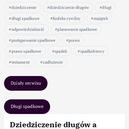
dziedziczenie
dziedziczenie długów
długi
długi spadkowe
Kodeks cywilny
majątek
odpowiedzialność
planowanie spadkowe
postępowanie spadkowe
prawo
prawo spadkowe
spadek
spadkobiercy
testament
zadłużenie
Działy serwisu
Długi spadkowe
Dziedziczenie długów a