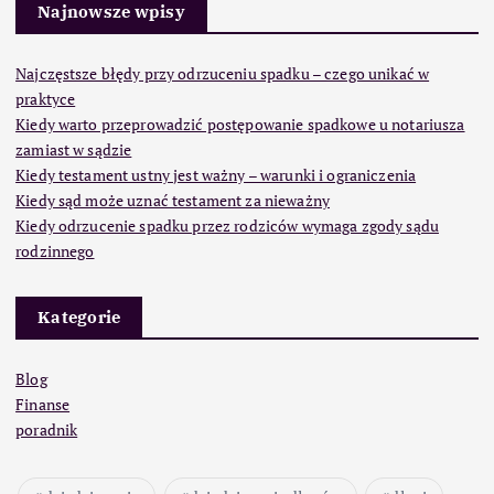
Najnowsze wpisy
Najczęstsze błędy przy odrzuceniu spadku – czego unikać w
praktyce
Kiedy warto przeprowadzić postępowanie spadkowe u notariusza
zamiast w sądzie
Kiedy testament ustny jest ważny – warunki i ograniczenia
Kiedy sąd może uznać testament za nieważny
Kiedy odrzucenie spadku przez rodziców wymaga zgody sądu
rodzinnego
Kategorie
Blog
Finanse
poradnik