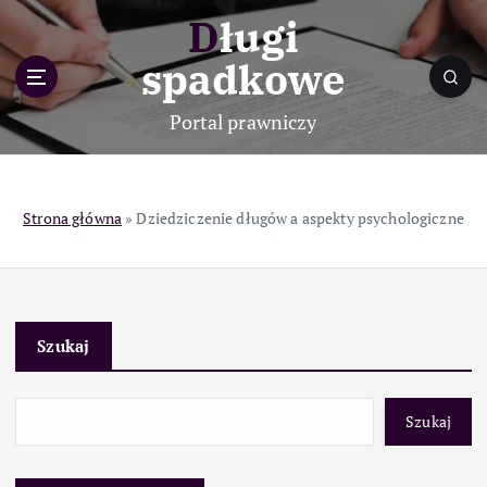
S
Długi
k
i
spadkowe
p
t
Portal prawniczy
o
c
o
n
Strona główna
»
Dziedziczenie długów a aspekty psychologiczne
t
e
n
t
Szukaj
Szukaj