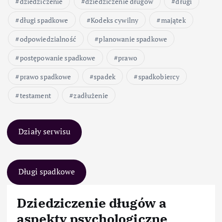
dziedziczenie
dziedziczenie długów
długi
długi spadkowe
Kodeks cywilny
majątek
odpowiedzialność
planowanie spadkowe
postępowanie spadkowe
prawo
prawo spadkowe
spadek
spadkobiercy
testament
zadłużenie
Działy serwisu
Długi spadkowe
Dziedziczenie długów a
aspekty psychologiczne