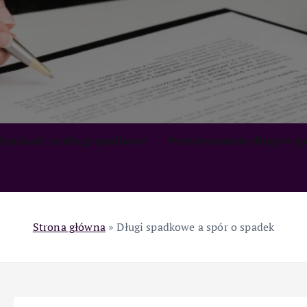
zialność za długi spadkowe
Przedawnienie długów s
Strona główna
»
Długi spadkowe a spór o spadek