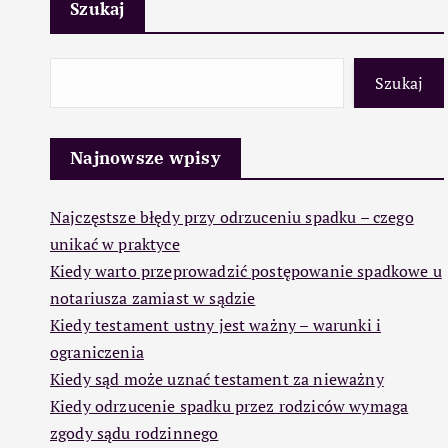
Szukaj
Szukaj
Najnowsze wpisy
Najczęstsze błędy przy odrzuceniu spadku – czego
unikać w praktyce
Kiedy warto przeprowadzić postępowanie spadkowe u
notariusza zamiast w sądzie
Kiedy testament ustny jest ważny – warunki i
ograniczenia
Kiedy sąd może uznać testament za nieważny
Kiedy odrzucenie spadku przez rodziców wymaga
zgody sądu rodzinnego