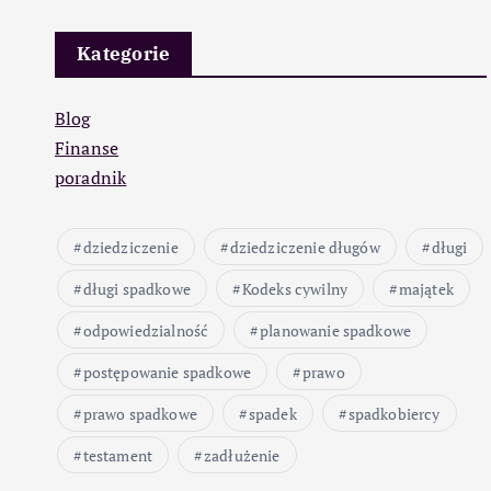
Kategorie
Blog
Finanse
poradnik
dziedziczenie
dziedziczenie długów
długi
długi spadkowe
Kodeks cywilny
majątek
odpowiedzialność
planowanie spadkowe
postępowanie spadkowe
prawo
prawo spadkowe
spadek
spadkobiercy
testament
zadłużenie