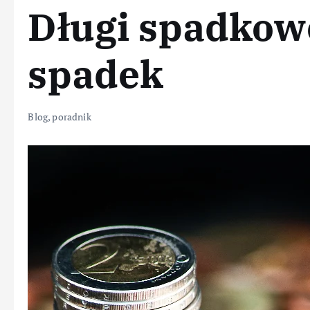
Długi spadkowe
spadek
Blog
,
poradnik