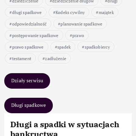
dziedziczenie
dziedziczenie długów
długi
długi spadkowe
Kodeks cywilny
majątek
odpowiedzialność
planowanie spadkowe
postępowanie spadkowe
prawo
prawo spadkowe
spadek
spadkobiercy
testament
zadłużenie
Działy serwisu
Długi spadkowe
Długi a spadki w sytuacjach
bankructwa