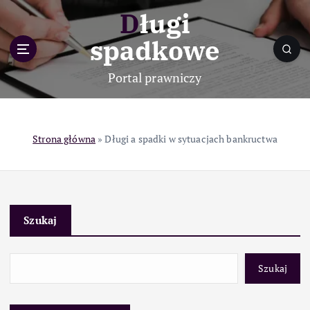
S
Długi
k
i
spadkowe
p
t
Portal prawniczy
o
c
o
n
Strona główna
»
Długi a spadki w sytuacjach bankructwa
t
e
n
t
Szukaj
Szukaj