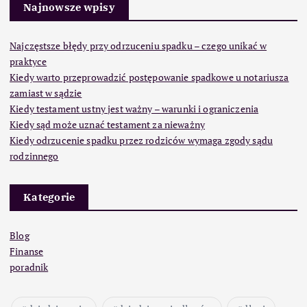
Najnowsze wpisy
Najczęstsze błędy przy odrzuceniu spadku – czego unikać w
praktyce
Kiedy warto przeprowadzić postępowanie spadkowe u notariusza
zamiast w sądzie
Kiedy testament ustny jest ważny – warunki i ograniczenia
Kiedy sąd może uznać testament za nieważny
Kiedy odrzucenie spadku przez rodziców wymaga zgody sądu
rodzinnego
Kategorie
Blog
Finanse
poradnik