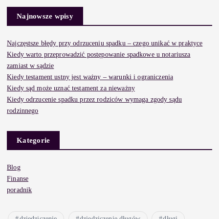
Najnowsze wpisy
Najczęstsze błędy przy odrzuceniu spadku – czego unikać w praktyce
Kiedy warto przeprowadzić postępowanie spadkowe u notariusza
zamiast w sądzie
Kiedy testament ustny jest ważny – warunki i ograniczenia
Kiedy sąd może uznać testament za nieważny
Kiedy odrzucenie spadku przez rodziców wymaga zgody sądu
rodzinnego
Kategorie
Blog
Finanse
poradnik
dziedziczenie
dziedziczenie długów
długi