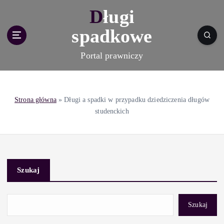
S
Długi
k
i
spadkowe
p
t
Portal prawniczy
o
c
o
n
Strona główna
»
Długi a spadki w przypadku dziedziczenia długów
t
studenckich
e
n
t
Szukaj
Szukaj