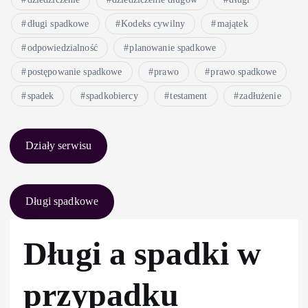
długi spadkowe
Kodeks cywilny
majątek
odpowiedzialność
planowanie spadkowe
postępowanie spadkowe
prawo
prawo spadkowe
spadek
spadkobiercy
testament
zadłużenie
Działy serwisu
Długi spadkowe
Długi a spadki w
przypadku