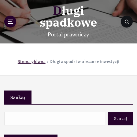
S
Długi
k
i
spadkowe
p
t
Portal prawniczy
o
c
o
n
Strona główna
»
Długi a spadki w obszarze inwestycji
t
e
n
t
Szukaj
Szukaj