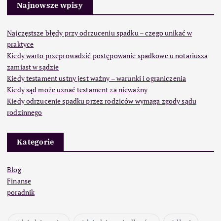
Najnowsze wpisy
Najczęstsze błędy przy odrzuceniu spadku – czego unikać w
praktyce
Kiedy warto przeprowadzić postępowanie spadkowe u notariusza
zamiast w sądzie
Kiedy testament ustny jest ważny – warunki i ograniczenia
Kiedy sąd może uznać testament za nieważny
Kiedy odrzucenie spadku przez rodziców wymaga zgody sądu
rodzinnego
Kategorie
Blog
Finanse
poradnik