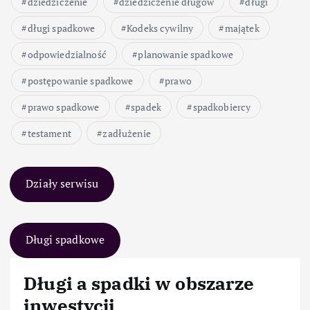
dziedziczenie
dziedziczenie długów
długi
długi spadkowe
Kodeks cywilny
majątek
odpowiedzialność
planowanie spadkowe
postępowanie spadkowe
prawo
prawo spadkowe
spadek
spadkobiercy
testament
zadłużenie
Działy serwisu
Długi spadkowe
Długi a spadki w obszarze
inwestycji