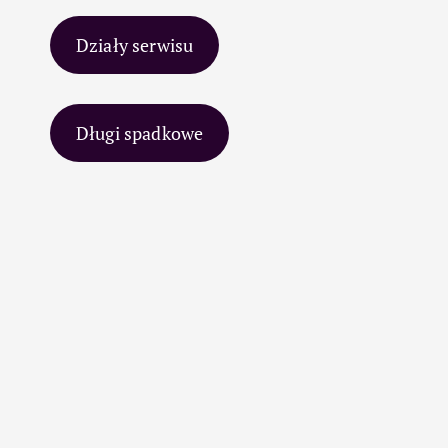
Działy serwisu
Długi spadkowe