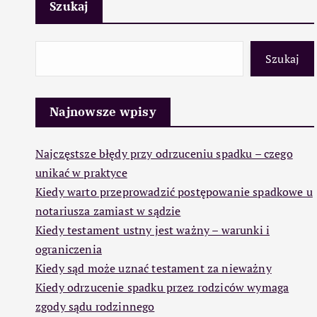
Szukaj
Szukaj
Najnowsze wpisy
Najczęstsze błędy przy odrzuceniu spadku – czego
unikać w praktyce
Kiedy warto przeprowadzić postępowanie spadkowe u
notariusza zamiast w sądzie
Kiedy testament ustny jest ważny – warunki i
ograniczenia
Kiedy sąd może uznać testament za nieważny
Kiedy odrzucenie spadku przez rodziców wymaga
zgody sądu rodzinnego