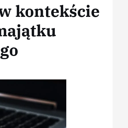
 w kontekście
majątku
go