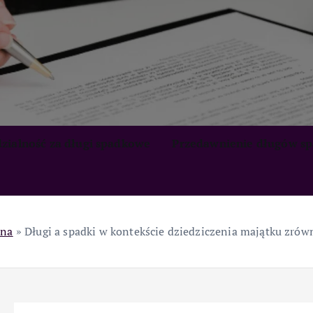
zialność za długi spadkowe
Przedawnienie długów s
wna
»
Długi a spadki w kontekście dziedziczenia majątku zr