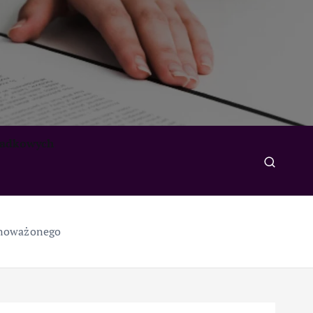
padkowych
ównoważonego