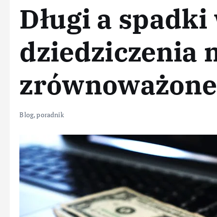
Długi a spadki
dziedziczenia 
zrównoważone
Blog
,
poradnik