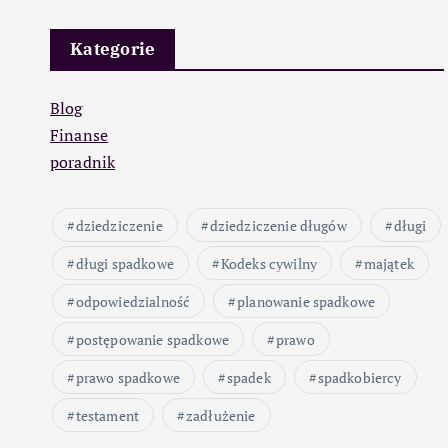
Kategorie
Blog
Finanse
poradnik
dziedziczenie
dziedziczenie długów
długi
długi spadkowe
Kodeks cywilny
majątek
odpowiedzialność
planowanie spadkowe
postępowanie spadkowe
prawo
prawo spadkowe
spadek
spadkobiercy
testament
zadłużenie