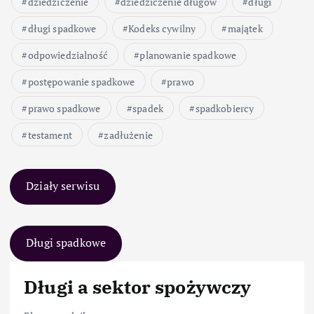
dziedziczenie
dziedziczenie długów
długi
długi spadkowe
Kodeks cywilny
majątek
odpowiedzialność
planowanie spadkowe
postępowanie spadkowe
prawo
prawo spadkowe
spadek
spadkobiercy
testament
zadłużenie
Działy serwisu
Długi spadkowe
Długi a sektor spożywczy