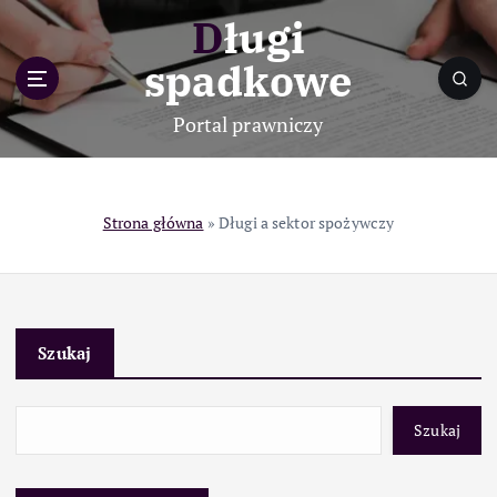
S
Długi
k
i
spadkowe
p
t
Portal prawniczy
o
c
o
n
Strona główna
»
Długi a sektor spożywczy
t
e
n
t
Szukaj
Szukaj