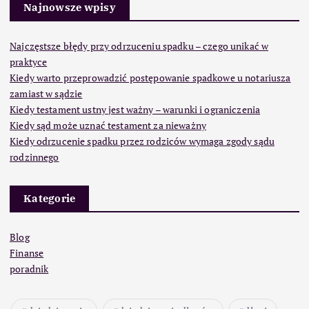
Najnowsze wpisy
Najczęstsze błędy przy odrzuceniu spadku – czego unikać w
praktyce
Kiedy warto przeprowadzić postępowanie spadkowe u notariusza
zamiast w sądzie
Kiedy testament ustny jest ważny – warunki i ograniczenia
Kiedy sąd może uznać testament za nieważny
Kiedy odrzucenie spadku przez rodziców wymaga zgody sądu
rodzinnego
Kategorie
Blog
Finanse
poradnik