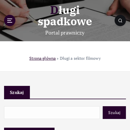
S
Długi
k
i
spadkowe
p
t
Portal prawniczy
o
c
o
n
Strona główna
»
Długi a sektor filmowy
t
e
n
t
Szukaj
Szukaj