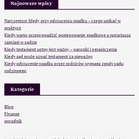
Najnowsze wpisy
Najczęstsze błędy przy odrzuceniu spadku – czego unikać w
praktyce
Kiedy warto przeprowadzić postępowanie spadkowe u notariusza
zamiast w sądzie
Kiedy testament ustny jest ważny – warunki i ograniczenia
Kiedy sąd może uznać testament za nieważny
Kiedy odrzucenie spadku przez rodziców wymaga zgody sądu
rodzinnego
Kategorie
Blog
Finanse
poradnik