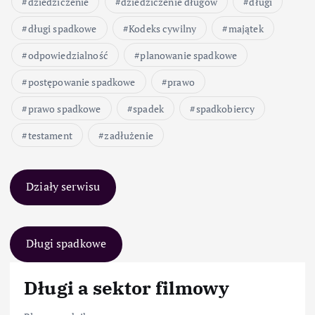
dziedziczenie
dziedziczenie długów
długi
długi spadkowe
Kodeks cywilny
majątek
odpowiedzialność
planowanie spadkowe
postępowanie spadkowe
prawo
prawo spadkowe
spadek
spadkobiercy
testament
zadłużenie
Działy serwisu
Długi spadkowe
Długi a sektor filmowy