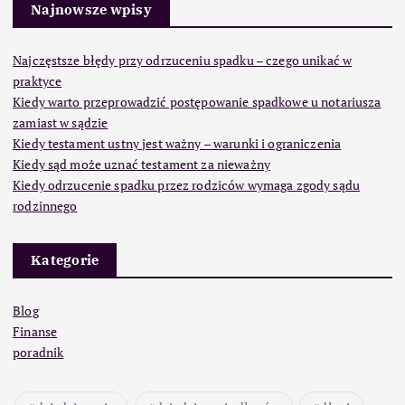
Najnowsze wpisy
Najczęstsze błędy przy odrzuceniu spadku – czego unikać w
praktyce
Kiedy warto przeprowadzić postępowanie spadkowe u notariusza
zamiast w sądzie
Kiedy testament ustny jest ważny – warunki i ograniczenia
Kiedy sąd może uznać testament za nieważny
Kiedy odrzucenie spadku przez rodziców wymaga zgody sądu
rodzinnego
Kategorie
Blog
Finanse
poradnik