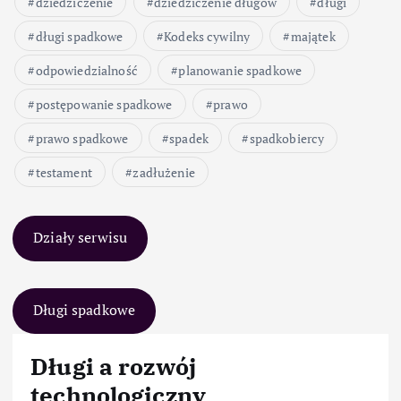
dziedziczenie
dziedziczenie długów
długi
długi spadkowe
Kodeks cywilny
majątek
odpowiedzialność
planowanie spadkowe
postępowanie spadkowe
prawo
prawo spadkowe
spadek
spadkobiercy
testament
zadłużenie
Działy serwisu
Długi spadkowe
Długi a rozwój
technologiczny