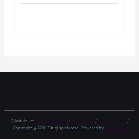
Odwiedź też:
twoj-prawnik.pl
/
e-temida.pl
/
comradelaw.pl
/
Copyright © 2026 Długi spadkowe | Powered by
icomseo.pl