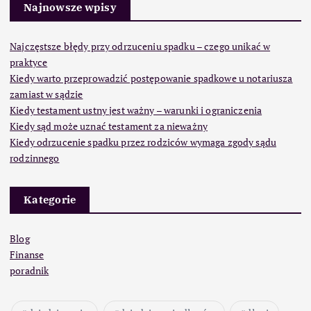
Najnowsze wpisy
Najczęstsze błędy przy odrzuceniu spadku – czego unikać w
praktyce
Kiedy warto przeprowadzić postępowanie spadkowe u notariusza
zamiast w sądzie
Kiedy testament ustny jest ważny – warunki i ograniczenia
Kiedy sąd może uznać testament za nieważny
Kiedy odrzucenie spadku przez rodziców wymaga zgody sądu
rodzinnego
Kategorie
Blog
Finanse
poradnik