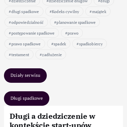
dziedziczenie
dziedziczenie długów
długi
długi spadkowe
Kodeks cywilny
majątek
odpowiedzialność
planowanie spadkowe
postępowanie spadkowe
prawo
prawo spadkowe
spadek
spadkobiercy
testament
zadłużenie
Działy serwisu
Długi spadkowe
Długi a dziedziczenie w
kontekście start-upów