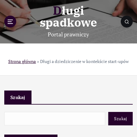
S
Długi
k
i
spadkowe
p
t
Portal prawniczy
o
c
o
n
Strona główna
»
Długi a dziedziczenie w kontekście start-upów
t
e
n
t
Szukaj
Szukaj