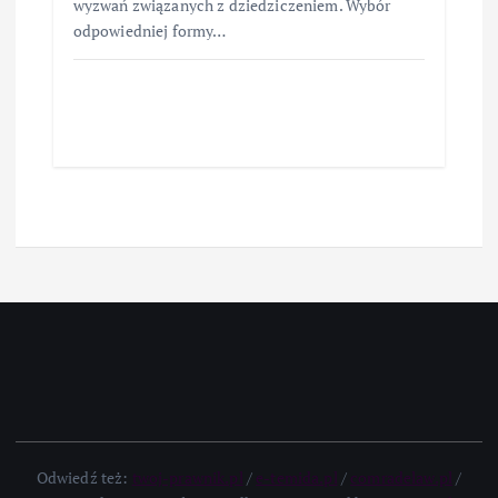
wyzwań związanych z dziedziczeniem. Wybór
odpowiedniej formy…
Odwiedź też:
twoj-prawnik.pl
/
e-temida.pl
/
comradelaw.pl
/