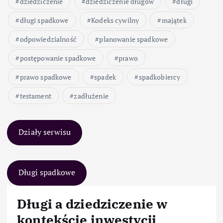
dziedziczenie
dziedziczenie długów
długi
długi spadkowe
Kodeks cywilny
majątek
odpowiedzialność
planowanie spadkowe
postępowanie spadkowe
prawo
prawo spadkowe
spadek
spadkobiercy
testament
zadłużenie
Działy serwisu
Długi spadkowe
Długi a dziedziczenie w
kontekście inwestycji