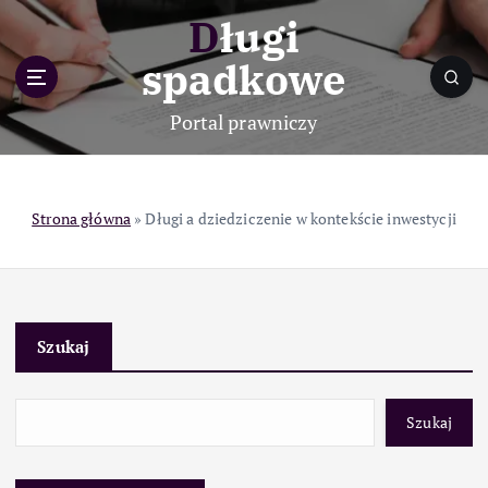
S
Długi
k
i
spadkowe
p
t
Portal prawniczy
o
c
o
n
Strona główna
»
Długi a dziedziczenie w kontekście inwestycji
t
e
n
t
Szukaj
Szukaj