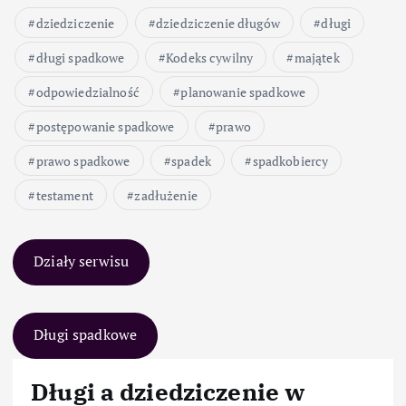
dziedziczenie
dziedziczenie długów
długi
długi spadkowe
Kodeks cywilny
majątek
odpowiedzialność
planowanie spadkowe
postępowanie spadkowe
prawo
prawo spadkowe
spadek
spadkobiercy
testament
zadłużenie
Działy serwisu
Długi spadkowe
Długi a dziedziczenie w