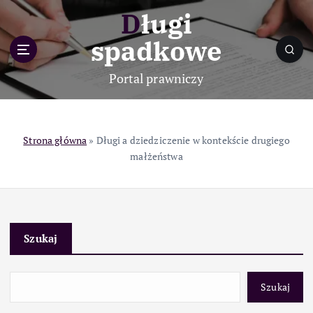
S
Długi
k
i
spadkowe
p
t
Portal prawniczy
o
c
o
n
Strona główna
»
Długi a dziedziczenie w kontekście drugiego
t
małżeństwa
e
n
t
Szukaj
Szukaj