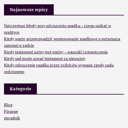
Najnowsze wpisy
Najczęstsze błędy przy odrzuceniu spadku – czego unikać w
praktyce
Kiedy warto przeprowadzić postępowanie spadkowe u notariusza
zamiast w sądzie
Kiedy testament ustny jest ważny – warunki i ograniczenia
Kiedy sąd może uznać testament za nieważny
Kiedy odrzucenie spadku przez rodziców wymaga zgody sądu
rodzinnego
Kategorie
Blog
Finanse
poradnik