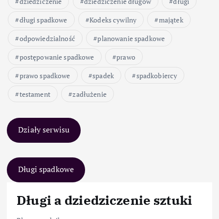
dziedziczenie
dziedziczenie długów
długi
długi spadkowe
Kodeks cywilny
majątek
odpowiedzialność
planowanie spadkowe
postępowanie spadkowe
prawo
prawo spadkowe
spadek
spadkobiercy
testament
zadłużenie
Działy serwisu
Długi spadkowe
Długi a dziedziczenie sztuki