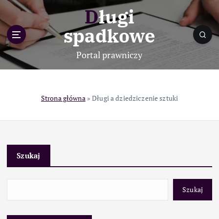
S
Długi
k
i
spadkowe
p
t
Portal prawniczy
o
c
o
n
Strona główna
»
Długi a dziedziczenie sztuki
t
e
n
t
Szukaj
Szukaj