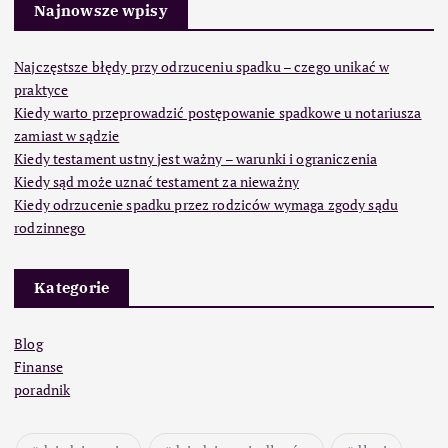
Najnowsze wpisy
Najczęstsze błędy przy odrzuceniu spadku – czego unikać w
praktyce
Kiedy warto przeprowadzić postępowanie spadkowe u notariusza
zamiast w sądzie
Kiedy testament ustny jest ważny – warunki i ograniczenia
Kiedy sąd może uznać testament za nieważny
Kiedy odrzucenie spadku przez rodziców wymaga zgody sądu
rodzinnego
Kategorie
Blog
Finanse
poradnik