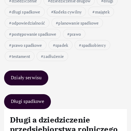
dziedziczenie
dziedziczenie długów
długi
długi spadkowe
Kodeks cywilny
majątek
odpowiedzialność
planowanie spadkowe
postępowanie spadkowe
prawo
prawo spadkowe
spadek
spadkobiercy
testament
zadłużenie
Działy serwisu
Długi spadkowe
Długi a dziedziczenie
przedsiębiorstwa rolniczego