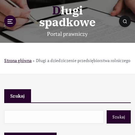
S
Długi
k
i
spadkowe
p
t
Portal prawniczy
o
c
o
n
Strona główna
»
Długi a dziedziczenie przedsiębiorstwa rolniczego
t
e
n
t
Szukaj
Szukaj