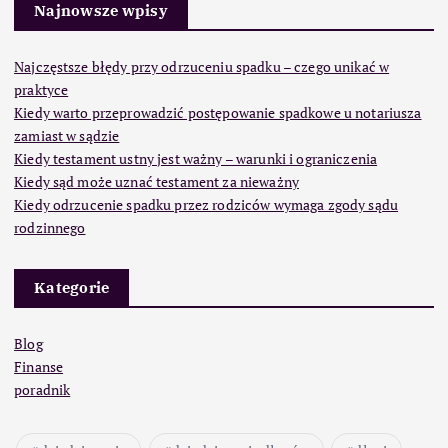
Najnowsze wpisy
Najczęstsze błędy przy odrzuceniu spadku – czego unikać w
praktyce
Kiedy warto przeprowadzić postępowanie spadkowe u notariusza
zamiast w sądzie
Kiedy testament ustny jest ważny – warunki i ograniczenia
Kiedy sąd może uznać testament za nieważny
Kiedy odrzucenie spadku przez rodziców wymaga zgody sądu
rodzinnego
Kategorie
Blog
Finanse
poradnik