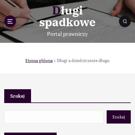
S
Długi
k
i
spadkowe
p
t
Portal prawniczy
o
c
o
n
Strona główna
»
Długi a dziedziczenie długu
t
e
n
t
Szukaj
Szukaj