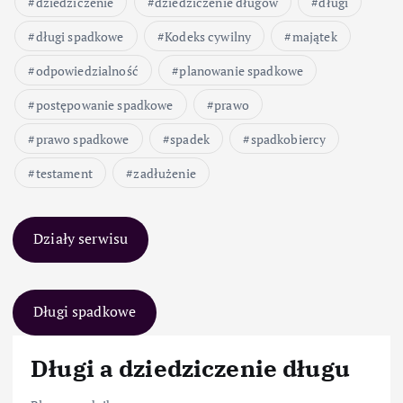
dziedziczenie
dziedziczenie długów
długi
długi spadkowe
Kodeks cywilny
majątek
odpowiedzialność
planowanie spadkowe
postępowanie spadkowe
prawo
prawo spadkowe
spadek
spadkobiercy
testament
zadłużenie
Działy serwisu
Długi spadkowe
Długi a dziedziczenie długu