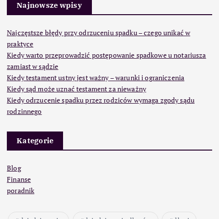
Najnowsze wpisy
Najczęstsze błędy przy odrzuceniu spadku – czego unikać w
praktyce
Kiedy warto przeprowadzić postępowanie spadkowe u notariusza
zamiast w sądzie
Kiedy testament ustny jest ważny – warunki i ograniczenia
Kiedy sąd może uznać testament za nieważny
Kiedy odrzucenie spadku przez rodziców wymaga zgody sądu
rodzinnego
Kategorie
Blog
Finanse
poradnik