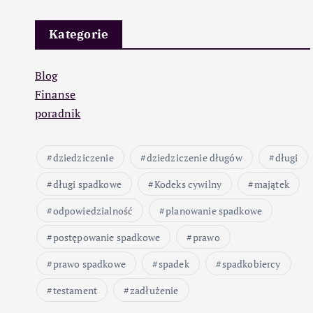
Kategorie
Blog
Finanse
poradnik
dziedziczenie
dziedziczenie długów
długi
długi spadkowe
Kodeks cywilny
majątek
odpowiedzialność
planowanie spadkowe
postępowanie spadkowe
prawo
prawo spadkowe
spadek
spadkobiercy
testament
zadłużenie