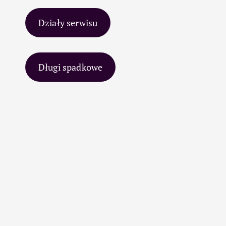
Działy serwisu
Długi spadkowe