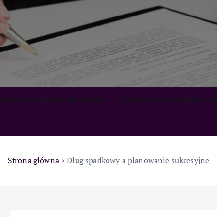
zialność za długi spadkowe
Przedawnienie długów s
Strona główna
»
Dług spadkowy a planowanie sukcesyjne