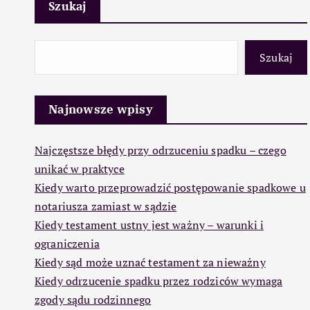
Szukaj
Szukaj
Najnowsze wpisy
Najczęstsze błędy przy odrzuceniu spadku – czego
unikać w praktyce
Kiedy warto przeprowadzić postępowanie spadkowe u
notariusza zamiast w sądzie
Kiedy testament ustny jest ważny – warunki i
ograniczenia
Kiedy sąd może uznać testament za nieważny
Kiedy odrzucenie spadku przez rodziców wymaga
zgody sądu rodzinnego