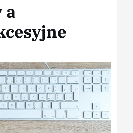
 a
kcesyjne