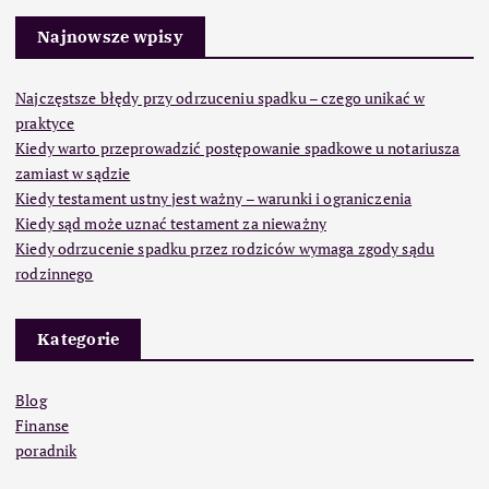
Najnowsze wpisy
Najczęstsze błędy przy odrzuceniu spadku – czego unikać w
praktyce
Kiedy warto przeprowadzić postępowanie spadkowe u notariusza
zamiast w sądzie
Kiedy testament ustny jest ważny – warunki i ograniczenia
Kiedy sąd może uznać testament za nieważny
Kiedy odrzucenie spadku przez rodziców wymaga zgody sądu
rodzinnego
Kategorie
Blog
Finanse
poradnik