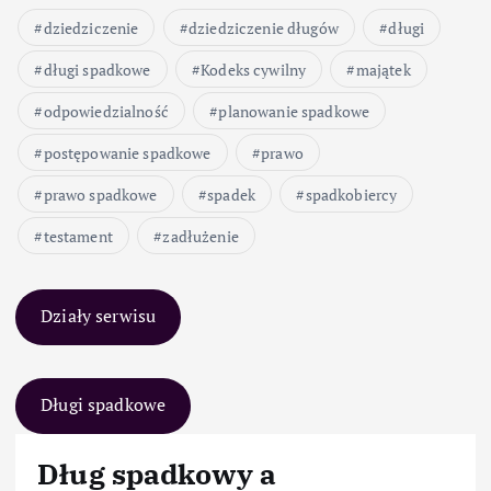
dziedziczenie
dziedziczenie długów
długi
długi spadkowe
Kodeks cywilny
majątek
odpowiedzialność
planowanie spadkowe
postępowanie spadkowe
prawo
prawo spadkowe
spadek
spadkobiercy
testament
zadłużenie
Działy serwisu
Długi spadkowe
Dług spadkowy a