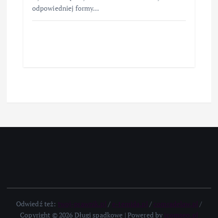
odpowiedniej formy…
Odwiedź też:
twoj-prawnik.pl
/
e-temida.pl
/
comradelaw.pl
/
Copyright © 2026 Długi spadkowe | Powered by
icomseo.pl