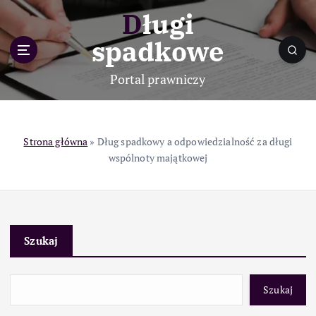
S
Długi
k
i
spadkowe
p
t
Portal prawniczy
o
c
o
n
Strona główna
»
Dług spadkowy a odpowiedzialność za długi
t
wspólnoty majątkowej
e
n
t
Szukaj
Szukaj