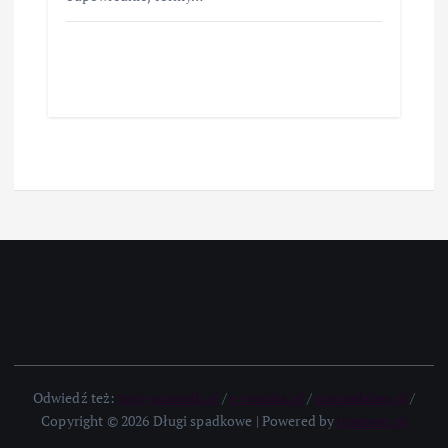
Odwiedź też:
twoj-prawnik.pl
/
e-temida.pl
/
comradelaw.pl
/
Copyright © 2026 Długi spadkowe | Powered by
icomseo.pl