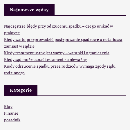
Najnowsze wpisy
Najczęstsze błędy przy odrzuceniu spadku – czego unikać w
praktyce
Kiedy warto przeprowadzić postępowanie spadkowe u notariusza
zamiast w sądzie
Kiedy testament ustny jest ważny – warunki i ograniczenia
Kiedy sąd może uznać testament za nieważny
Kiedy odrzucenie spadku przez rodziców wymaga zgody sądu
rodzinnego
Kategorie
Blog
Finanse
poradnik