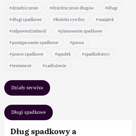
dziedziczenie
dziedziczenie długów
długi
długi spadkowe
Kodeks cywilny
majątek
odpowiedzialność
planowanie spadkowe
postępowanie spadkowe
prawo
prawo spadkowe
spadek
spadkobiercy
testament
zadłużenie
Działy serwisu
Długi spadkowe
Dług spadkowy a