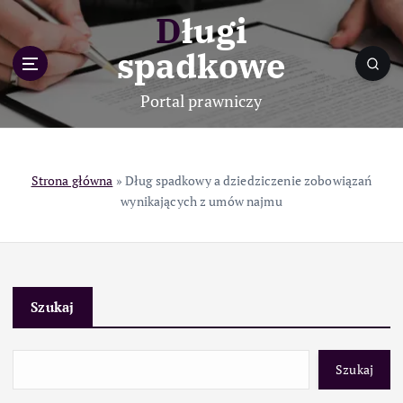
S
Długi
k
i
spadkowe
p
t
Portal prawniczy
o
c
o
n
Strona główna
»
Dług spadkowy a dziedziczenie zobowiązań
t
wynikających z umów najmu
e
n
t
Szukaj
Szukaj