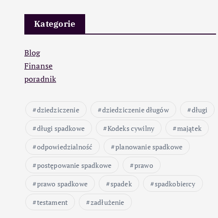
Kategorie
Blog
Finanse
poradnik
dziedziczenie
dziedziczenie długów
długi
długi spadkowe
Kodeks cywilny
majątek
odpowiedzialność
planowanie spadkowe
postępowanie spadkowe
prawo
prawo spadkowe
spadek
spadkobiercy
testament
zadłużenie