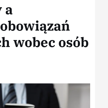
 a
zobowiązań
ch wobec osób