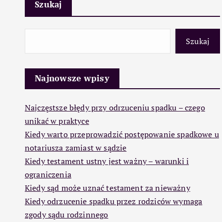
Szukaj
Szukaj
Najnowsze wpisy
Najczęstsze błędy przy odrzuceniu spadku – czego
unikać w praktyce
Kiedy warto przeprowadzić postępowanie spadkowe u
notariusza zamiast w sądzie
Kiedy testament ustny jest ważny – warunki i
ograniczenia
Kiedy sąd może uznać testament za nieważny
Kiedy odrzucenie spadku przez rodziców wymaga
zgody sądu rodzinnego