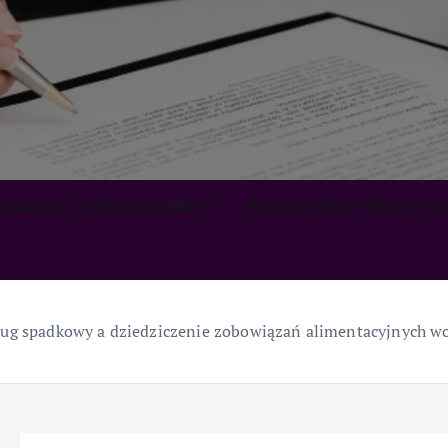
zialność za długi spadkowe
Przedawnienie długów s
ug spadkowy a dziedziczenie zobowiązań alimentacyjnych wo