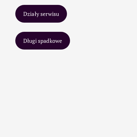
Działy serwisu
Długi spadkowe