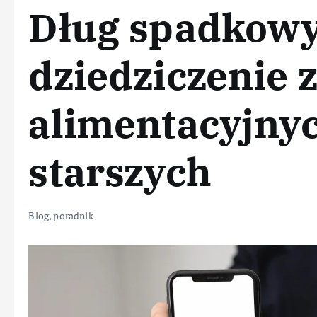
Dług spadkowy
dziedziczenie 
alimentacyjny
starszych
Blog
,
poradnik