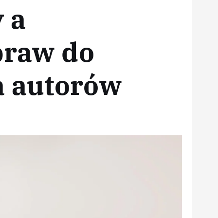
 a
praw do
a autorów