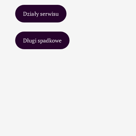
Działy serwisu
Długi spadkowe