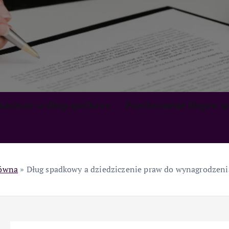
zialność za długi spadkowe
Przedawnienie długów s
łówna
»
Dług spadkowy a dziedziczenie praw do wynagrodzeni