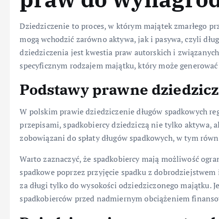
Dziedziczenie to proces, w którym majątek zmarłego pr
mogą wchodzić zarówno aktywa, jak i pasywa, czyli dłu
dziedziczenia jest kwestia praw autorskich i związanyc
specyficznym rodzajem majątku, który może generować 
Podstawy prawne dziedzic
W polskim prawie dziedziczenie długów spadkowych reg
przepisami, spadkobiercy dziedziczą nie tylko aktywa, 
zobowiązani do spłaty długów spadkowych, w tym równi
Warto zaznaczyć, że spadkobiercy mają możliwość ogran
spadkowe poprzez przyjęcie spadku z dobrodziejstwem
za długi tylko do wysokości odziedziczonego majątku. Je
spadkobierców przed nadmiernym obciążeniem finans