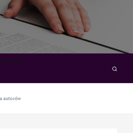
padkowych
a autorów