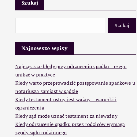
Szukaj
Szukaj
Najnowsze wpisy
Najczęstsze błędy przy odrzuceniu spadku – czego
unikać w praktyce
Kiedy warto przeprowadzić postępowanie spadkowe u
notariusza zamiast w sądzie
Kiedy testament ustny jest ważny – warunki i
ograniczenia
Kiedy sąd może uznać testament za nieważny
Kiedy odrzucenie spadku przez rodziców wymaga
zgody sądu rodzinnego