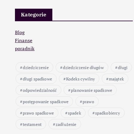
Kategorie
Blog
Finanse
poradnik
dziedziczenie
dziedziczenie długów
długi
długi spadkowe
Kodeks cywilny
majątek
odpowiedzialność
planowanie spadkowe
postępowanie spadkowe
prawo
prawo spadkowe
spadek
spadkobiercy
testament
zadłużenie