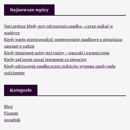
Najnowsze wpisy
Najczęstsze błędy przy odrzuceniu spadku – czego unikać w
praktyce
Kiedy warto przeprowadzić postępowanie spadkowe u notariusza
zamiast w sądzie
Kiedy testament ustny jest ważny – warunki i ograniczenia
Kiedy sąd może uznać testament za nieważny
Kiedy odrzucenie spadku przez rodziców wymaga zgody sądu
rodzinnego
Kategorie
Blog
Finanse
poradnik