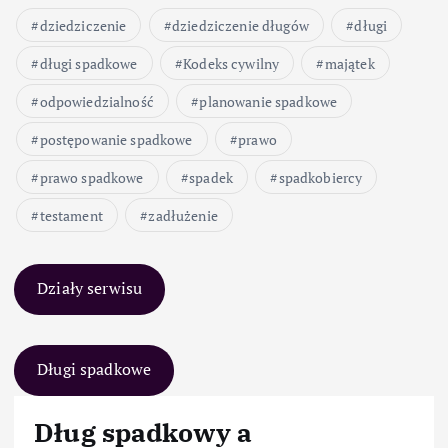
dziedziczenie
dziedziczenie długów
długi
długi spadkowe
Kodeks cywilny
majątek
odpowiedzialność
planowanie spadkowe
postępowanie spadkowe
prawo
prawo spadkowe
spadek
spadkobiercy
testament
zadłużenie
Działy serwisu
Długi spadkowe
Dług spadkowy a