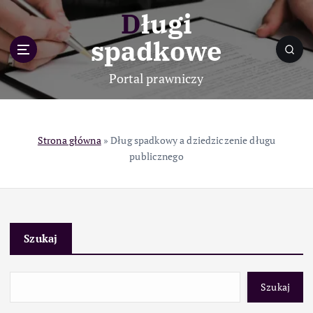
S
Długi
k
i
spadkowe
p
t
Portal prawniczy
o
c
o
n
Strona główna
»
Dług spadkowy a dziedziczenie długu
t
publicznego
e
n
t
Szukaj
Szukaj