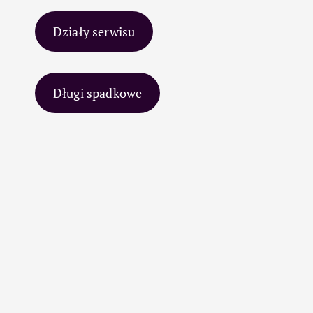
Działy serwisu
Długi spadkowe