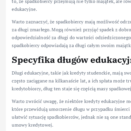
to, że spadkobiercy przejmują nie tylko majątek, ale r
edukacyjne.
Warto zaznaczyć, że spadkobiercy mają możliwość odrzu
za długi zmarłego. Mogą również przyjąć spadek z dobr
odpowiedzialność za długi do wartości odziedziczonego
spadkobiercy odpowiadają za długi całym swoim majątk
Specyfika długów edukacy
Długi edukacyjne, takie jak kredyty studenckie, mają s
często zaciągane na kilkanaście lat, a ich spłata może t
kredytobiorcy, dług ten staje się częścią masy spadkow
Warto zwrócić uwagę, że niektóre kredyty edukacyjne 
które przewidują umorzenie długu w przypadku śmierci 
ułatwić sytuację spadkobierców, jednak nie są one sta
umowy kredytowej.