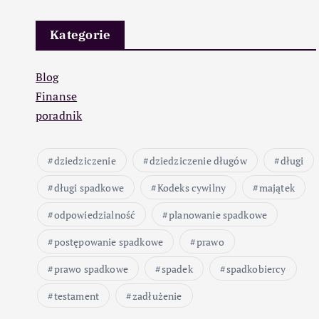
Kategorie
Blog
Finanse
poradnik
dziedziczenie
dziedziczenie długów
długi
długi spadkowe
Kodeks cywilny
majątek
odpowiedzialność
planowanie spadkowe
postępowanie spadkowe
prawo
prawo spadkowe
spadek
spadkobiercy
testament
zadłużenie