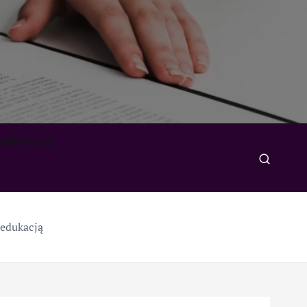
padkowych
 edukacją