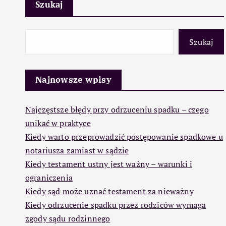
Szukaj
Szukaj
Najnowsze wpisy
Najczęstsze błędy przy odrzuceniu spadku – czego
unikać w praktyce
Kiedy warto przeprowadzić postępowanie spadkowe u
notariusza zamiast w sądzie
Kiedy testament ustny jest ważny – warunki i
ograniczenia
Kiedy sąd może uznać testament za nieważny
Kiedy odrzucenie spadku przez rodziców wymaga
zgody sądu rodzinnego