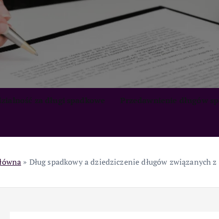
zialność za długi spadkowe
Przedawnienie długów s
główna
»
Dług spadkowy a dziedziczenie długów związanych z