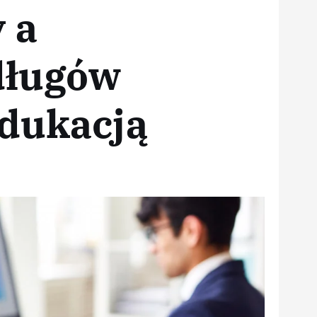
 a
długów
edukacją