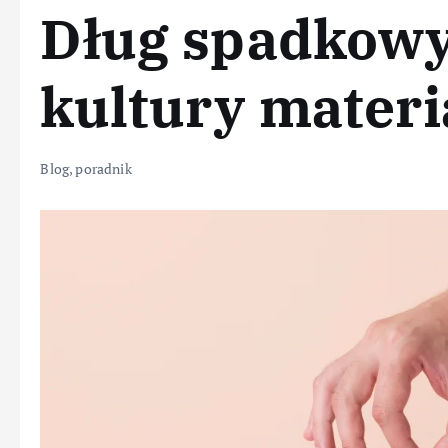
Dług spadkowy
kultury materi
Blog
,
poradnik