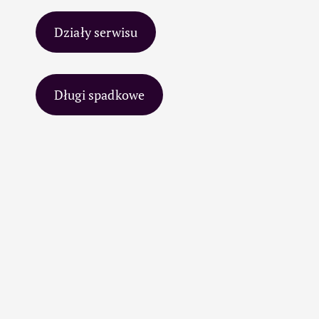
Działy serwisu
Długi spadkowe