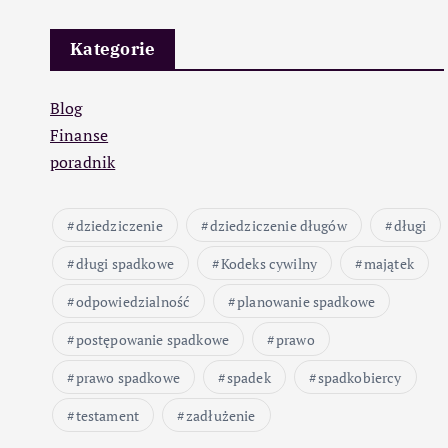
Kategorie
Blog
Finanse
poradnik
dziedziczenie
dziedziczenie długów
długi
długi spadkowe
Kodeks cywilny
majątek
odpowiedzialność
planowanie spadkowe
postępowanie spadkowe
prawo
prawo spadkowe
spadek
spadkobiercy
testament
zadłużenie