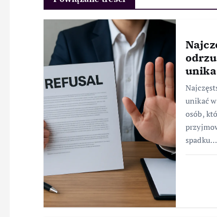
Najcz
odrzu
unika
Najczęst
unikać w
osób, kt
przyjmow
spadku