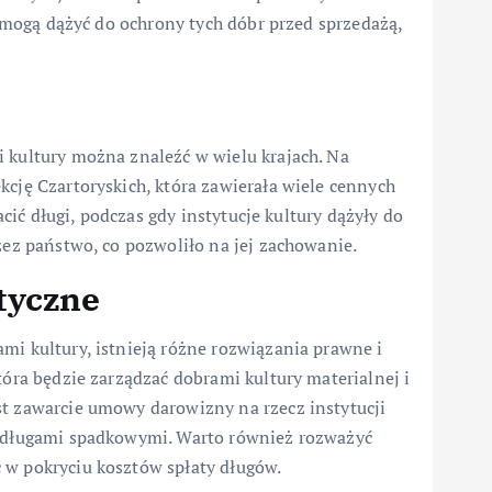
ry mogą dążyć do ochrony tych dóbr przed sprzedażą,
i kultury można znaleźć w wielu krajach. Na
kcję Czartoryskich, która zawierała wiele cennych
łacić długi, podczas gdy instytucje kultury dążyły do
zez państwo, co pozwoliło na jej zachowanie.
tyczne
mi kultury, istnieją różne rozwiązania prawne i
tóra będzie zarządzać dobrami kultury materialnej i
st zawarcie umowy darowizny na rzecz instytucji
ia długami spadkowymi. Warto również rozważyć
 w pokryciu kosztów spłaty długów.