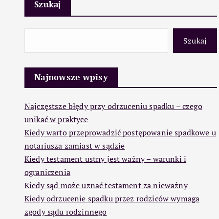
Szukaj
Szukaj
Najnowsze wpisy
Najczęstsze błędy przy odrzuceniu spadku – czego
unikać w praktyce
Kiedy warto przeprowadzić postępowanie spadkowe u
notariusza zamiast w sądzie
Kiedy testament ustny jest ważny – warunki i
ograniczenia
Kiedy sąd może uznać testament za nieważny
Kiedy odrzucenie spadku przez rodziców wymaga
zgody sądu rodzinnego