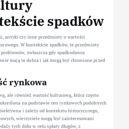
ltury
ntekście spadków
tki, antyki czy inne przedmioty o wartości
lturowego. W kontekście spadków, te przedmioty
 problemów, zwłaszcza gdy spadkodawca
zenie mają te dobra i jak mogą być chronione przed
ość rynkowa
wą, ale również wartość kulturową, która często
ć określona na podstawie cen rynkowych podobnych
biektywna i zależy od kontekstu historycznego,
kowych, wierzyciele mogą być zainteresowani
daży tych dóbr w celu spłaty długów, z