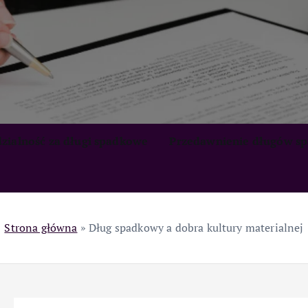
zialność za długi spadkowe
Przedawnienie długów s
Strona główna
»
Dług spadkowy a dobra kultury materialnej