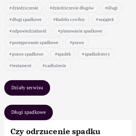
dziedziczenie
dziedziczenie długów
długi
długi spadkowe
Kodeks cywilny
majątek
odpowiedzialność
planowanie spadkowe
postępowanie spadkowe
prawo
prawo spadkowe
spadek
spadkobiercy
testament
zadłużenie
Działy serwisu
Długi spadkowe
Czy odrzucenie spadku