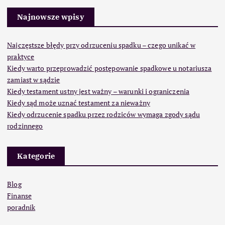
Najnowsze wpisy
Najczęstsze błędy przy odrzuceniu spadku – czego unikać w
praktyce
Kiedy warto przeprowadzić postępowanie spadkowe u notariusza
zamiast w sądzie
Kiedy testament ustny jest ważny – warunki i ograniczenia
Kiedy sąd może uznać testament za nieważny
Kiedy odrzucenie spadku przez rodziców wymaga zgody sądu
rodzinnego
Kategorie
Blog
Finanse
poradnik