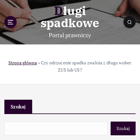
S
Długi
k
i
spadkowe
p
t
Portal prawniczy
o
c
o
n
Strona główna
»
Czy odrzucenie spadku zwalnia z długu wobec
t
ZUS lub US?
e
n
t
Szukaj
Szukaj