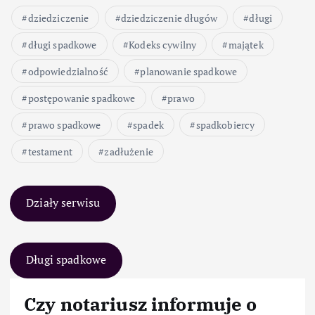
dziedziczenie
dziedziczenie długów
długi
długi spadkowe
Kodeks cywilny
majątek
odpowiedzialność
planowanie spadkowe
postępowanie spadkowe
prawo
prawo spadkowe
spadek
spadkobiercy
testament
zadłużenie
Działy serwisu
Długi spadkowe
Czy notariusz informuje o