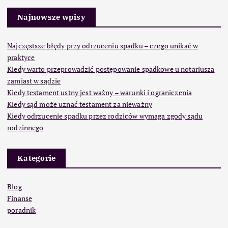
Najnowsze wpisy
Najczęstsze błędy przy odrzuceniu spadku – czego unikać w
praktyce
Kiedy warto przeprowadzić postępowanie spadkowe u notariusza
zamiast w sądzie
Kiedy testament ustny jest ważny – warunki i ograniczenia
Kiedy sąd może uznać testament za nieważny
Kiedy odrzucenie spadku przez rodziców wymaga zgody sądu
rodzinnego
Kategorie
Blog
Finanse
poradnik