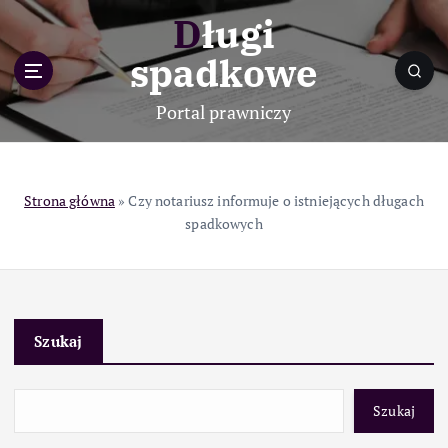
S
Długi
k
i
spadkowe
p
t
Portal prawniczy
o
c
o
n
Strona główna
»
Czy notariusz informuje o istniejących długach
t
spadkowych
e
n
t
Szukaj
Szukaj