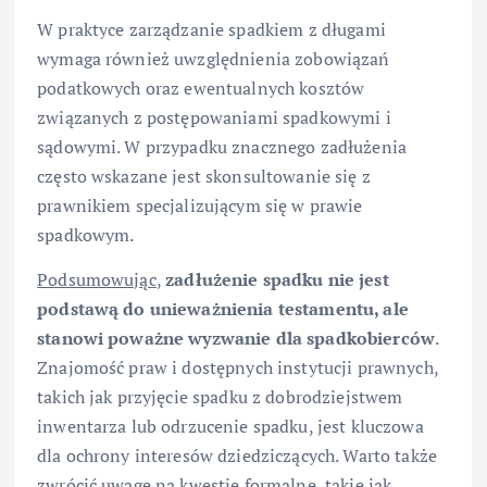
W praktyce zarządzanie spadkiem z długami
wymaga również uwzględnienia zobowiązań
podatkowych oraz ewentualnych kosztów
związanych z postępowaniami spadkowymi i
sądowymi. W przypadku znacznego zadłużenia
często wskazane jest skonsultowanie się z
prawnikiem specjalizującym się w prawie
spadkowym.
Podsumowując
,
zadłużenie spadku nie jest
podstawą do unieważnienia testamentu, ale
stanowi poważne wyzwanie dla spadkobierców
.
Znajomość praw i dostępnych instytucji prawnych,
takich jak przyjęcie spadku z dobrodziejstwem
inwentarza lub odrzucenie spadku, jest kluczowa
dla ochrony interesów dziedziczących. Warto także
zwrócić uwagę na kwestie formalne, takie jak