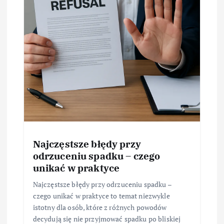
Najczęstsze błędy przy
odrzuceniu spadku – czego
unikać w praktyce
Najczęstsze błędy przy odrzuceniu spadku –
czego unikać w praktyce to temat niezwykle
istotny dla osób, które z różnych powodów
decydują się nie przyjmować spadku po bliskiej