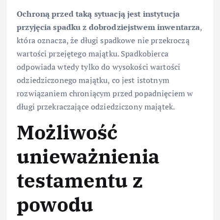
Ochroną przed taką sytuacją jest instytucja
przyjęcia spadku z dobrodziejstwem inwentarza
,
która oznacza, że długi spadkowe nie przekroczą
wartości przejętego majątku. Spadkobierca
odpowiada wtedy tylko do wysokości wartości
odziedziczonego majątku, co jest istotnym
rozwiązaniem chroniącym przed popadnięciem w
długi przekraczające odziedziczony majątek.
Możliwość
unieważnienia
testamentu z
powodu