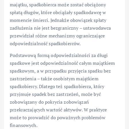
majątku, spadkobierca może zostać obciążony
spłatą długów, które obciążały spadkodawcę w
momencie śmierci. Jednakże obowiązek spłaty
zadłużenia nie jest bezgraniczny – ustawodawca
przewidział różne mechanizmy ograniczające
odpowiedzialność spadkobierców.
Podstawową formą odpowiedzialności za długi
spadkowe jest odpowiedzialność całym majątkiem
spadkowym, a w przypadku przyjęcia spadku bez
zastrzeżenia – także osobistym majątkiem
spadkobiercy. Dlatego też spadkobierca, który
przyjmuje spadek bez zastrzeżeń, może być
zobowiązany do pokrycia zobowiązań
przekraczających wartość aktywów. W praktyce
może to prowadzić do poważnych problemów
finansowych.