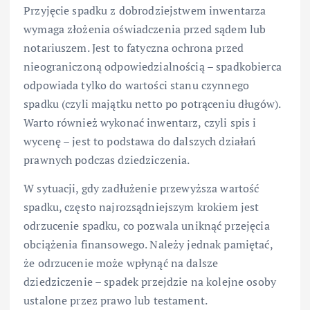
Przyjęcie spadku z dobrodziejstwem inwentarza
wymaga złożenia oświadczenia przed sądem lub
notariuszem. Jest to fatyczna ochrona przed
nieograniczoną odpowiedzialnością – spadkobierca
odpowiada tylko do wartości stanu czynnego
spadku (czyli majątku netto po potrąceniu długów).
Warto również wykonać inwentarz, czyli spis i
wycenę – jest to podstawa do dalszych działań
prawnych podczas dziedziczenia.
W sytuacji, gdy zadłużenie przewyższa wartość
spadku, często najrozsądniejszym krokiem jest
odrzucenie spadku, co pozwala uniknąć przejęcia
obciążenia finansowego. Należy jednak pamiętać,
że odrzucenie może wpłynąć na dalsze
dziedziczenie – spadek przejdzie na kolejne osoby
ustalone przez prawo lub testament.