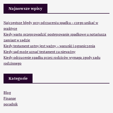
Najnowsze wpisy
Najczęstsze błędy przy odrzuceniu spadku – czego unikać w
praktyce
Kiedy warto przeprowadzić postępowanie spadkowe u notariusza
zamiast w sądzie
Kiedy testament ustny jest ważny – warunki i ograniczenia
Kiedy sąd może uznać testament za nieważny
Kiedy odrzucenie spadku przez rodziców wymaga zgody sądu
rodzinnego
Kategorie
Blog
Finanse
poradnik