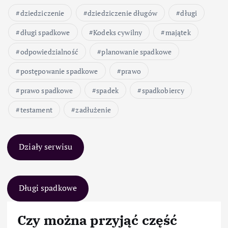
dziedziczenie
dziedziczenie długów
długi
długi spadkowe
Kodeks cywilny
majątek
odpowiedzialność
planowanie spadkowe
postępowanie spadkowe
prawo
prawo spadkowe
spadek
spadkobiercy
testament
zadłużenie
Działy serwisu
Długi spadkowe
Czy można przyjąć część