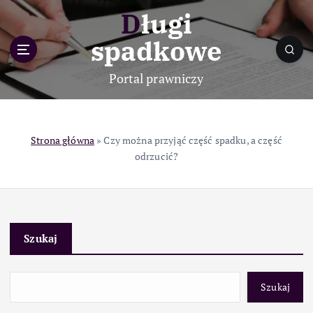
S
Długi
k
i
spadkowe
p
t
Portal prawniczy
o
c
o
n
Strona główna
»
Czy można przyjąć część spadku, a część
t
odrzucić?
e
n
t
Szukaj
Szukaj