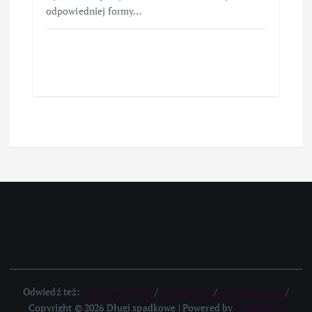
odpowiedniej formy…
Odwiedź też:
twoj-prawnik.pl
/
e-temida.pl
/
comradelaw.pl
/
Copyright © 2026 Długi spadkowe | Powered by
icomseo.pl