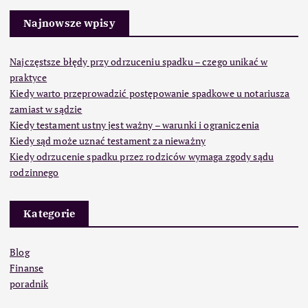
Najnowsze wpisy
Najczęstsze błędy przy odrzuceniu spadku – czego unikać w
praktyce
Kiedy warto przeprowadzić postępowanie spadkowe u notariusza
zamiast w sądzie
Kiedy testament ustny jest ważny – warunki i ograniczenia
Kiedy sąd może uznać testament za nieważny
Kiedy odrzucenie spadku przez rodziców wymaga zgody sądu
rodzinnego
Kategorie
Blog
Finanse
poradnik