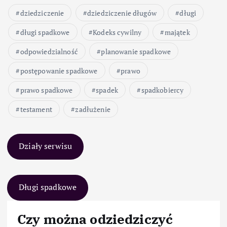
dziedziczenie
dziedziczenie długów
długi
długi spadkowe
Kodeks cywilny
majątek
odpowiedzialność
planowanie spadkowe
postępowanie spadkowe
prawo
prawo spadkowe
spadek
spadkobiercy
testament
zadłużenie
Działy serwisu
Długi spadkowe
Czy można odziedziczyć