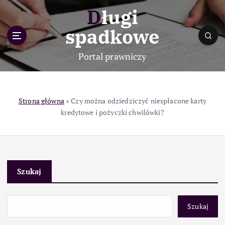
S
Długi
k
i
spadkowe
p
t
Portal prawniczy
o
c
o
n
Strona główna
»
Czy można odziedziczyć niespłacone karty
t
kredytowe i pożyczki chwilówki?
e
n
t
Szukaj
Szukaj